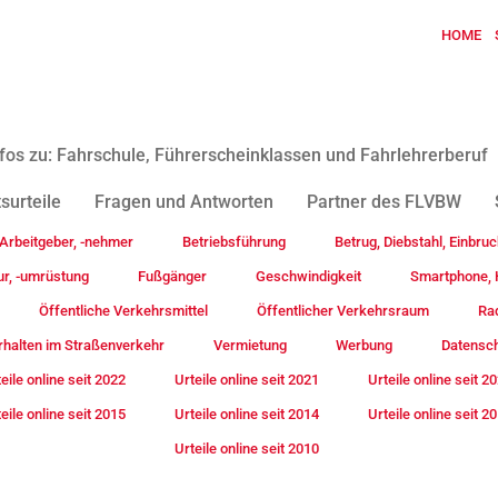
HOME
fos zu: Fahrschule, Führerscheinklassen und Fahrlehrerberuf
surteile
Fragen und Antworten
Partner des FLVBW
Arbeitgeber, -nehmer
Betriebsführung
Betrug, Diebstahl, Einbruc
ur, -umrüstung
Fußgänger
Geschwindigkeit
Smartphone, H
Öffentliche Verkehrsmittel
Öffentlicher Verkehrsraum
Rad
rhalten im Straßenverkehr
Vermietung
Werbung
Datensc
eile online seit 2022
Urteile online seit 2021
Urteile online seit 2
eile online seit 2015
Urteile online seit 2014
Urteile online seit 2
Urteile online seit 2010