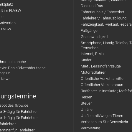
rktplatz
Dies und Das
aft im FLVBW
Fahrerlaubnis / Fahrverbot
ile
Fahrlehrer / Fahrausbildung
Antworten
Fahrzeugkauf, -verkauf, -repar
 FLVBW
Fußgänger
Geschwindigkeit
Smartphone, Handy, Telefon, T
Fernsehen
Internet, E-Mail
Kinder
hrschulbranche
Miet-, Leasingfahrzeuge
axis: Das südwestdeutsche
Motorradfahrer
agazin
Öffentliche Verkehrsmittel
R-News
Öffentlicher Verkehrsraum
Radfahrer, Inlineskater, Mofaf
ldungstermine
Reisen
Steuer
bot des flvbw.de
Unfälle
 3-tägig für Fahrlehrer
Unfälle mit/wegen Tieren
 1-tägig für Fahrlehrer
Verhalten im Straßenverkehr
ahrlehrer
Vermietung
minar für Fahrlehrer