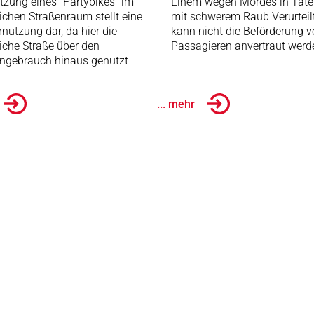
tzung eines "Partybikes" im
Einem wegen Mordes in Tate
lichen Straßenraum stellt eine
mit schwerem Raub Verurteil
nutzung dar, da hier die
kann nicht die Beförderung 
liche Straße über den
Passagieren anvertraut werd
ngebrauch hinaus genutzt
... mehr