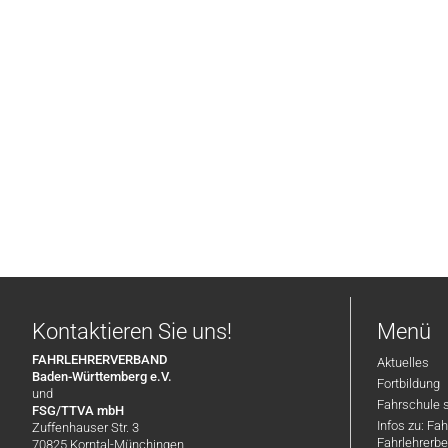
Kontaktieren Sie uns!
Menü
FAHRLEHRERVERBAND
Aktuelles
Baden-Württemberg e.V.
Fortbildung
und
Fahrschule 
FSG/TTVA mbH
Infos zu: Fa
Zuffenhauser Str. 3
Fahrlehrerbe
70825 Korntal-Münchingen