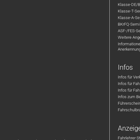
Klasse-DE/B
Klasse-T-Sem
Klasse-A-Sem
BKrFQ-Semi
ASF-/FES-Se
Weitere Ange
Informatione
Anerkennun
Infos
Infos für Ve
Infos für Fa
Infos für Fah
Infos zum Be
Führerschei
Fahrschulbr
Anzeig
Fahrlehrer S