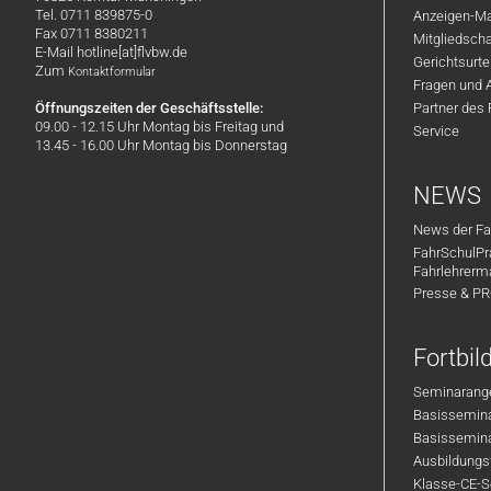
Tel. 0711 839875-0
Anzeigen-Ma
Fax 0711 8380211
Mitgliedsch
E-Mail hotline[at]flvbw.de
Gerichtsurte
Zum
Kontaktformular
Fragen und 
Öffnungszeiten der Geschäftsstelle:
Partner des
09.00 - 12.15 Uhr Montag bis Freitag und
Service
13.45 - 16.00 Uhr Montag bis Donnerstag
NEWS
News der Fa
FahrSchulPr
Fahrlehrerm
Presse & P
Fortbi
Seminarange
Basisseminar
Basisseminar
Ausbildungsf
Klasse-CE-Se