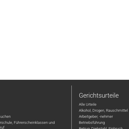
Gerichtsurteile
Alle Urteile
Alkohol, Drogen, Rauschmittel
suchen
Arbeitgeber, -nehmer
hrschule, Führerscheinklassen und
Betriebsführung
ruf
Betrug, Diebstahl, Einbruch