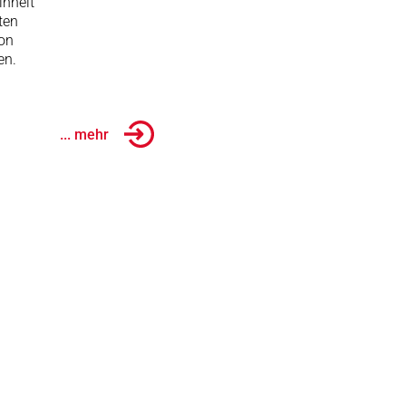
inheit
ten
von
en.
... mehr