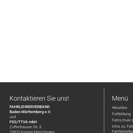
Kontaktieren Sie uns!
Menü
FAHRLEHRERVERBAND
Aktuelles
Baden-Württemberg e.V.
Fortbildung
und
Fahrschule 
FSG/TTVA mbH
Infos zu: Fa
Zuffenhauser Str. 3
Fahrlehrerbe
70825 Korntal-Münchingen