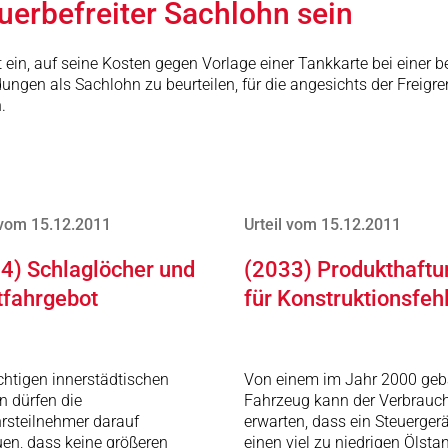
uerbefreiter Sachlohn sein
 ein, auf seine Kosten gegen Vorlage einer Tankkarte bei einer
ngen als Sachlohn zu beurteilen, für die angesichts der Freigren
.
 vom 15.12.2011
Urteil vom 15.12.2011
4) Schlaglöcher und
(2033) Produkthaftu
tfahrgebot
für Konstruktionsfeh
chtigen innerstädtischen
Von einem im Jahr 2000 geb
n dürfen die
Fahrzeug kann der Verbrauc
rsteilnehmer darauf
erwarten, dass ein Steuergerä
uen, dass keine größeren
einen viel zu niedrigen Ölsta