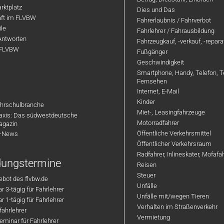
rktplatz
Dies und Das
aft im FLVBW
Fahrerlaubnis / Fahrverbot
ile
Fahrlehrer / Fahrausbildung
Antworten
Fahrzeugkauf, -verkauf, -repar
 FLVBW
Fußgänger
Geschwindigkeit
Smartphone, Handy, Telefon, T
Fernsehen
Internet, E-Mail
Kinder
hrschulbranche
Miet-, Leasingfahrzeuge
axis: Das südwestdeutsche
Motorradfahrer
agazin
Öffentliche Verkehrsmittel
R-News
Öffentlicher Verkehrsraum
Radfahrer, Inlineskater, Mofaf
ldungstermine
Reisen
Steuer
bot des flvbw.de
Unfälle
 3-tägig für Fahrlehrer
Unfälle mit/wegen Tieren
 1-tägig für Fahrlehrer
Verhalten im Straßenverkehr
ahrlehrer
Vermietung
minar für Fahrlehrer