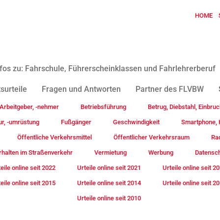
HOME
fos zu: Fahrschule, Führerscheinklassen und Fahrlehrerberuf
surteile
Fragen und Antworten
Partner des FLVBW
Arbeitgeber, -nehmer
Betriebsführung
Betrug, Diebstahl, Einbruc
ur, -umrüstung
Fußgänger
Geschwindigkeit
Smartphone, H
Öffentliche Verkehrsmittel
Öffentlicher Verkehrsraum
Rad
rhalten im Straßenverkehr
Vermietung
Werbung
Datensc
eile online seit 2022
Urteile online seit 2021
Urteile online seit 2
eile online seit 2015
Urteile online seit 2014
Urteile online seit 2
Urteile online seit 2010