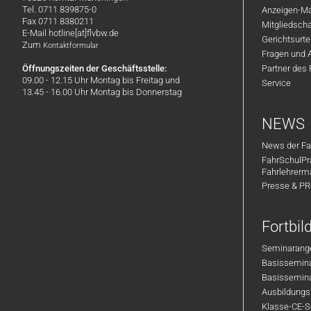
Tel. 0711 839875-0
Anzeigen-Ma
Fax 0711 8380211
Mitgliedsch
E-Mail hotline[at]flvbw.de
Gerichtsurte
Zum
Kontaktformular
Fragen und 
Öffnungszeiten der Geschäftsstelle:
Partner des
09.00 - 12.15 Uhr Montag bis Freitag und
Service
13.45 - 16.00 Uhr Montag bis Donnerstag
NEWS
News der Fa
FahrSchulPr
Fahrlehrerm
Presse & P
Fortbi
Seminarange
Basisseminar
Basisseminar
Ausbildungsf
Klasse-CE-Se