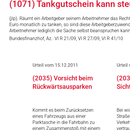
(1071) Tankgutschein kann ste
(jlp). Räumt ein Arbeitgeber seinem Arbeitnehmer das Recht
Euro monatlich zu tanken, so sind diese Arbeitgeberzuwendu
Arbeitnehmer lediglich die Sache selbst beanspruchen kann
Bundesfinanzhof, Az.: VI R 21/09, VI R 27/09, VI R 41/10
Urteil vom 15.12.2011
Urteil
(2035) Vorsicht beim
(203
Rückwärtsausparken
Sich
Kommt es beim Zurücksetzen
Bei wi
eines Fahrzeugs aus einer
Straße
Parktasche in die Fahrbahn zu
Verkeh
einem Zusammenstoß mit einem
vertra