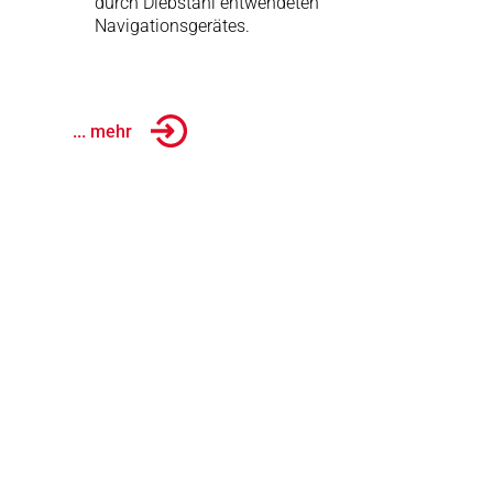
durch Diebstahl entwendeten
Navigationsgerätes.
... mehr