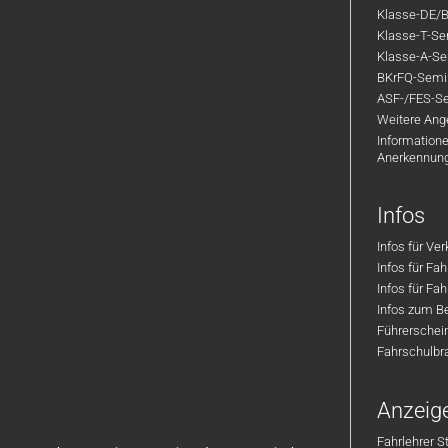
Klasse-DE/B
Klasse-T-Sem
Klasse-A-Sem
BKrFQ-Semi
ASF-/FES-Se
Weitere Ange
Informatione
Anerkennun
Infos
Infos für Ve
Infos für Fa
Infos für Fah
Infos zum Be
Führerschei
Fahrschulbr
Anzeig
Fahrlehrer S