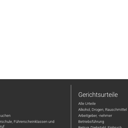
Gerichtsurteile
Alle Urteile
Alkohol, Drogen, Rauschmittel
suchen
Arbeitgeber, -nehmer
hrschule, Führerscheinklassen und
Betriebsführung
ruf
Betrug, Diebstahl, Einbruch