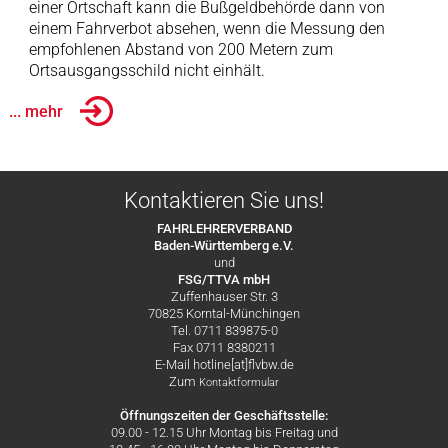
einer Ortschaft kann die Bußgeldbehörde dann von
einem Fahrverbot absehen, wenn die Messung den
empfohlenen Abstand von 200 Metern zum
Ortsausgangsschild nicht einhält.
... mehr
Kontaktieren Sie uns!
FAHRLEHRERVERBAND
Baden-Württemberg e.V.
und
FSG/TTVA mbH
Zuffenhauser Str. 3
70825 Korntal-Münchingen
Tel. 0711 839875-0
Fax 0711 8380211
E-Mail hotline[at]flvbw.de
Zum
Kontaktformular
Öffnungszeiten der Geschäftsstelle:
09.00 - 12.15 Uhr Montag bis Freitag und