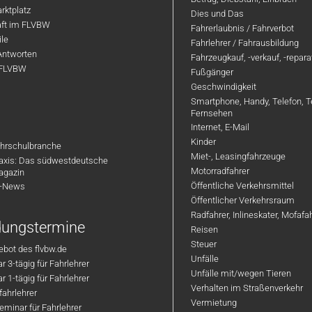
rktplatz
Dies und Das
aft im FLVBW
Fahrerlaubnis / Fahrverbot
ile
Fahrlehrer / Fahrausbildung
Antworten
Fahrzeugkauf, -verkauf, -repar
 FLVBW
Fußgänger
Geschwindigkeit
Smartphone, Handy, Telefon, T
Fernsehen
Internet, E-Mail
Kinder
hrschulbranche
Miet-, Leasingfahrzeuge
axis: Das südwestdeutsche
Motorradfahrer
agazin
Öffentliche Verkehrsmittel
R-News
Öffentlicher Verkehrsraum
Radfahrer, Inlineskater, Mofaf
ldungstermine
Reisen
Steuer
bot des flvbw.de
Unfälle
 3-tägig für Fahrlehrer
Unfälle mit/wegen Tieren
 1-tägig für Fahrlehrer
Verhalten im Straßenverkehr
ahrlehrer
Vermietung
minar für Fahrlehrer