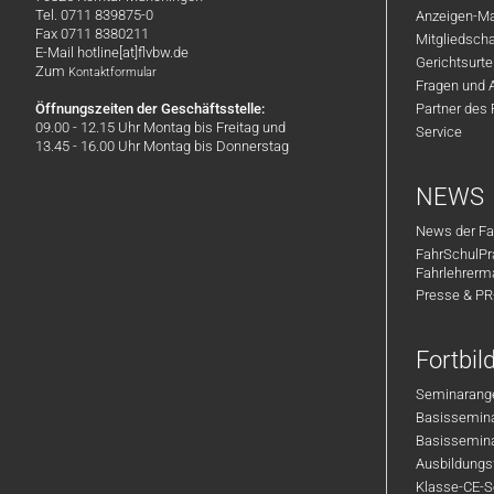
Tel. 0711 839875-0
Anzeigen-Ma
Fax 0711 8380211
Mitgliedsch
E-Mail hotline[at]flvbw.de
Gerichtsurte
Zum
Kontaktformular
Fragen und 
Öffnungszeiten der Geschäftsstelle:
Partner des
09.00 - 12.15 Uhr Montag bis Freitag und
Service
13.45 - 16.00 Uhr Montag bis Donnerstag
NEWS
News der Fa
FahrSchulPr
Fahrlehrerm
Presse & P
Fortbi
Seminarange
Basisseminar
Basisseminar
Ausbildungsf
Klasse-CE-Se