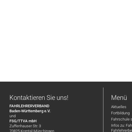
Kontaktieren Sie uns!
Menü
FAHRLEHRERVERBAND
Aktuelles
Baden-Württemberg e.V.
Fortbildung
und
Fahrschule 
FSG/TTVA mbH
Infos zu: Fa
Zuffenhauser Str. 3
Fahrlehrerbe
70825 Korntal-Münchingen