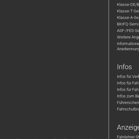
Klasse-DE/B
Klasse-T-Sem
Klasse-A-Sem
BKrFQ-Semi
ASF-/FES-Se
Weitere Ange
Informatione
Anerkennun
Infos
Infos für Ve
Infos für Fa
Infos für Fah
Infos zum Be
Führerschei
Fahrschulbr
Anzeig
Fahrlehrer S