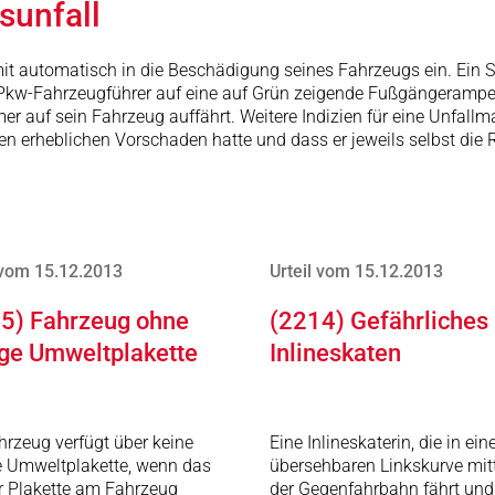
sunfall
r damit automatisch in die Beschädigung seines Fahrzeugs ein. Ei
r Pkw-Fahrzeugführer auf eine auf Grün zeigende Fußgängerampel
er auf sein Fahrzeug auffährt. Weitere Indizien für eine Unfall
en erheblichen Vorschaden hatte und dass er jeweils selbst die 
 vom 15.12.2013
Urteil vom 15.12.2013
5) Fahrzeug ohne
(2214) Gefährliches
ige Umweltplakette
Inlineskaten
hrzeug verfügt über keine
Eine Inlineskaterin, die in ein
e Umweltplakette, wenn das
übersehbaren Linkskurve mitt
r Plakette am Fahrzeug
der Gegenfahrbahn fährt und