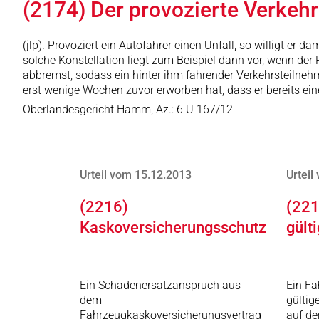
(2174) Der provozierte Verkehr
(jlp). Provoziert ein Autofahrer einen Unfall, so willigt e
solche Konstellation liegt zum Beispiel dann vor, wenn de
abbremst, sodass ein hinter ihm fahrender Verkehrsteilnehm
erst wenige Wochen zuvor erworben hat, dass er bereits ein
Oberlandesgericht Hamm, Az.: 6 U 167/12
Urteil vom 15.12.2013
Urteil
(2216)
(221
Kaskoversicherungsschutz
gült
Ein Schadenersatzanspruch aus
Ein Fa
dem
gültig
Fahrzeugkaskoversicherungsvertrag
auf de