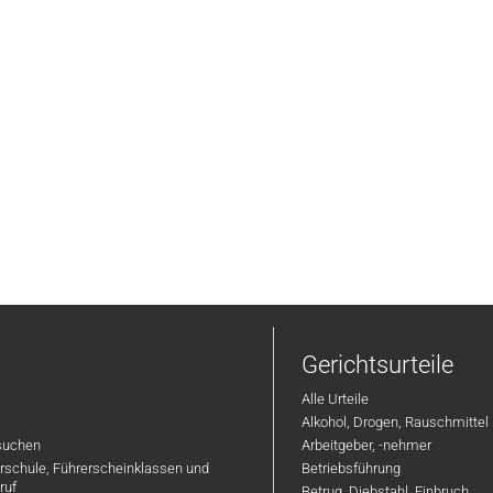
Gerichtsurteile
Alle Urteile
Alkohol, Drogen, Rauschmittel
suchen
Arbeitgeber, -nehmer
hrschule, Führerscheinklassen und
Betriebsführung
ruf
Betrug, Diebstahl, Einbruch