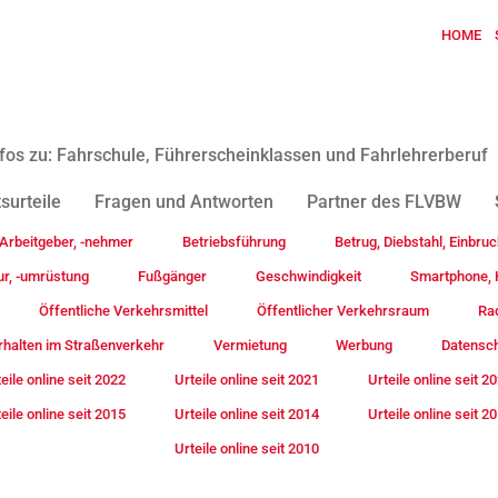
HOME
fos zu: Fahrschule, Führerscheinklassen und Fahrlehrerberuf
surteile
Fragen und Antworten
Partner des FLVBW
Arbeitgeber, -nehmer
Betriebsführung
Betrug, Diebstahl, Einbruc
ur, -umrüstung
Fußgänger
Geschwindigkeit
Smartphone, H
Öffentliche Verkehrsmittel
Öffentlicher Verkehrsraum
Rad
rhalten im Straßenverkehr
Vermietung
Werbung
Datensc
eile online seit 2022
Urteile online seit 2021
Urteile online seit 2
eile online seit 2015
Urteile online seit 2014
Urteile online seit 2
Urteile online seit 2010