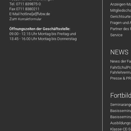
Tel. 0711 839875-0
Anzeigen-Ma
Fax 0711 8380211
Mitgliedsch
E-Mail hotline[at]flvbw.de
Gerichtsurte
Zum
Kontaktformular
Fragen und 
Öffnungszeiten der Geschäftsstelle:
Partner des
09.00 - 12.15 Uhr Montag bis Freitag und
Service
13.45 - 16.00 Uhr Montag bis Donnerstag
NEWS
News der Fa
FahrSchulPr
Fahrlehrerm
Presse & P
Fortbi
Seminarange
Basisseminar
Basisseminar
Ausbildungsf
Klasse-CE-Se