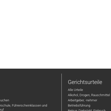
Gerichtsurteile
Alle Urteile
Alkohol, Drogen, Rauschmittel
suchen
Arbeitgeber, -nehmer
hrschule, Führerscheinklassen und
Betriebsführung
ruf
Betrug, Diebstahl, Einbruch