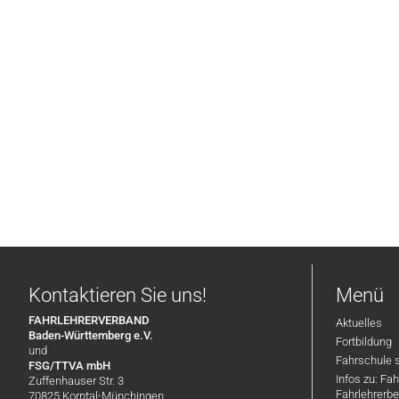
Kontaktieren Sie uns!
Menü
FAHRLEHRERVERBAND
Aktuelles
Baden-Württemberg e.V.
Fortbildung
und
Fahrschule 
FSG/TTVA mbH
Infos zu: Fa
Zuffenhauser Str. 3
Fahrlehrerbe
70825 Korntal-Münchingen