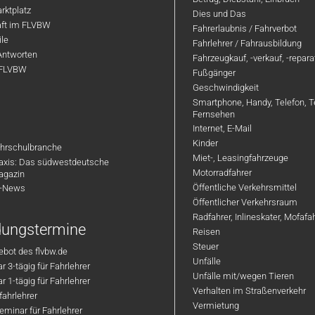
rktplatz
Dies und Das
aft im FLVBW
Fahrerlaubnis / Fahrverbot
ile
Fahrlehrer / Fahrausbildung
Antworten
Fahrzeugkauf, -verkauf, -repar
 FLVBW
Fußgänger
Geschwindigkeit
Smartphone, Handy, Telefon, T
Fernsehen
Internet, E-Mail
Kinder
hrschulbranche
Miet-, Leasingfahrzeuge
axis: Das südwestdeutsche
Motorradfahrer
agazin
Öffentliche Verkehrsmittel
R-News
Öffentlicher Verkehrsraum
Radfahrer, Inlineskater, Mofaf
ldungstermine
Reisen
Steuer
bot des flvbw.de
Unfälle
 3-tägig für Fahrlehrer
Unfälle mit/wegen Tieren
 1-tägig für Fahrlehrer
Verhalten im Straßenverkehr
ahrlehrer
Vermietung
minar für Fahrlehrer