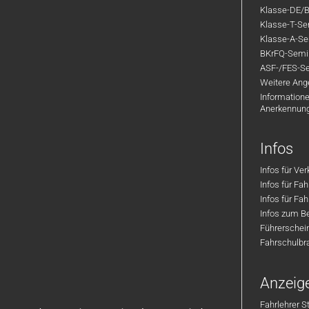
Klasse-DE/B
Klasse-T-Sem
Klasse-A-Sem
BKrFQ-Semi
ASF-/FES-Se
Weitere Ange
Informatione
Anerkennun
Infos
Infos für Ve
Infos für Fa
Infos für Fah
Infos zum Be
Führerschei
Fahrschulbr
Anzeig
Fahrlehrer S