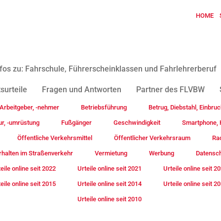
HOME
fos zu: Fahrschule, Führerscheinklassen und Fahrlehrerberuf
surteile
Fragen und Antworten
Partner des FLVBW
Arbeitgeber, -nehmer
Betriebsführung
Betrug, Diebstahl, Einbruc
ur, -umrüstung
Fußgänger
Geschwindigkeit
Smartphone, H
Öffentliche Verkehrsmittel
Öffentlicher Verkehrsraum
Rad
rhalten im Straßenverkehr
Vermietung
Werbung
Datensc
eile online seit 2022
Urteile online seit 2021
Urteile online seit 2
eile online seit 2015
Urteile online seit 2014
Urteile online seit 2
Urteile online seit 2010