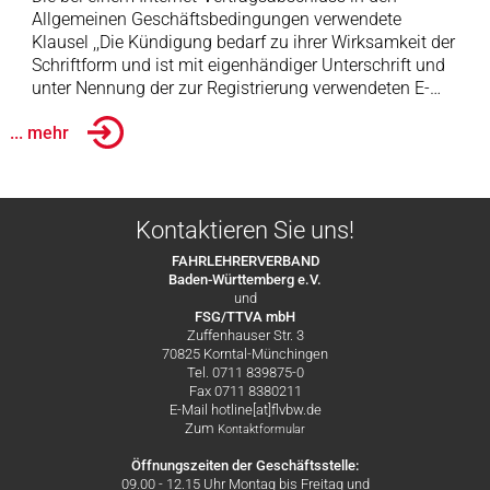
Allgemeinen Geschäftsbedingungen verwendete
Klausel ,,Die Kündigung bedarf zu ihrer Wirksamkeit der
Schriftform und ist mit eigenhändiger Unterschrift und
unter Nennung der zur Registrierung verwendeten E-…
... mehr
Kontaktieren Sie uns!
FAHRLEHRERVERBAND
Baden-Württemberg e.V.
und
FSG/TTVA mbH
Zuffenhauser Str. 3
70825 Korntal-Münchingen
Tel. 0711 839875-0
Fax 0711 8380211
E-Mail hotline[at]flvbw.de
Zum
Kontaktformular
Öffnungszeiten der Geschäftsstelle:
09.00 - 12.15 Uhr Montag bis Freitag und