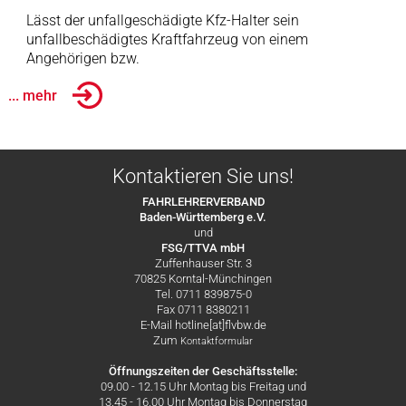
Lässt der unfallgeschädigte Kfz-Halter sein
unfallbeschädigtes Kraftfahrzeug von einem
Angehörigen bzw.
... mehr
Kontaktieren Sie uns!
FAHRLEHRERVERBAND
Baden-Württemberg e.V.
und
FSG/TTVA mbH
Zuffenhauser Str. 3
70825 Korntal-Münchingen
Tel. 0711 839875-0
Fax 0711 8380211
E-Mail hotline[at]flvbw.de
Zum
Kontaktformular
Öffnungszeiten der Geschäftsstelle:
09.00 - 12.15 Uhr Montag bis Freitag und
13.45 - 16.00 Uhr Montag bis Donnerstag