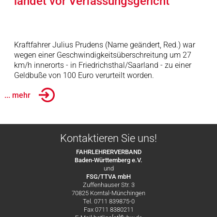
landet vor Verfassungsgericht
Kraftfahrer Julius Prudens (Name geändert, Red.) war
wegen einer Geschwindigkeitsüberschreitung um 27
km/h innerorts - in Friedrichsthal/Saarland - zu einer
Geldbuße von 100 Euro verurteilt worden.
... mehr
Kontaktieren Sie uns!
FAHRLEHRERVERBAND
Baden-Württemberg e.V.
und
FSG/TTVA mbH
Zuffenhauser Str. 3
70825 Korntal-Münchingen
Tel. 0711 839875-0
Fax 0711 8380211