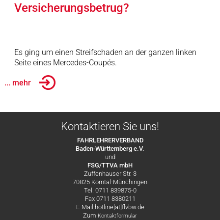
Versicherungsbetrug?
Es ging um einen Streifschaden an der ganzen linken
Seite eines Mercedes-Coupés.
... mehr
Kontaktieren Sie uns!
FAHRLEHRERVERBAND
Baden-Württemberg e.V.
und
FSG/TTVA mbH
Zuffenhauser Str. 3
70825 Korntal-Münchingen
Tel. 0711 839875-0
Fax 0711 8380211
E-Mail hotline[at]flvbw.de
Zum
Kontaktformular