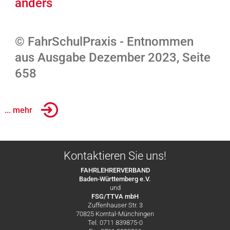
anders
© FahrSchulPraxis - Entnommen
aus Ausgabe Dezember 2023, Seite
658
... mehr
Kontaktieren Sie uns!
FAHRLEHRERVERBAND
Baden-Württemberg e.V.
und
FSG/TTVA mbH
Zuffenhauser Str. 3
70825 Korntal-Münchingen
Tel. 0711 839875-0