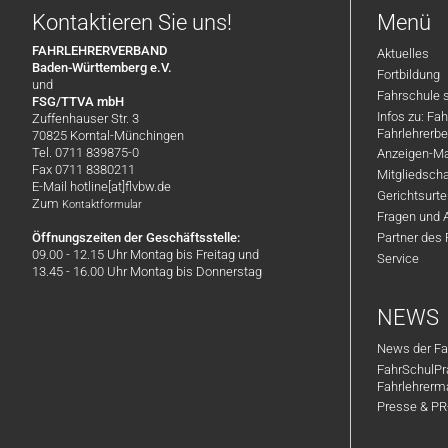
Kontaktieren Sie uns!
Menü
FAHRLEHRERVERBAND
Aktuelles
Baden-Württemberg e.V.
Fortbildung
und
Fahrschule 
FSG/TTVA mbH
Infos zu: Fa
Zuffenhauser Str. 3
Fahrlehrerbe
70825 Korntal-Münchingen
Tel. 0711 839875-0
Anzeigen-Ma
Fax 0711 8380211
Mitgliedsch
E-Mail hotline[at]flvbw.de
Gerichtsurte
Zum
Kontaktformular
Fragen und 
Öffnungszeiten der Geschäftsstelle:
Partner des
09.00 - 12.15 Uhr Montag bis Freitag und
Service
13.45 - 16.00 Uhr Montag bis Donnerstag
NEWS
News der Fa
FahrSchulPr
Fahrlehrerm
Presse & P