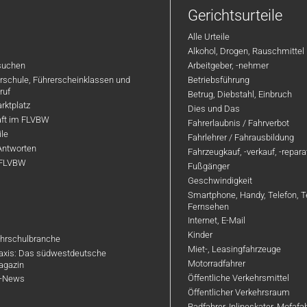
Gerichtsurteile
Alle Urteile
Alkohol, Drogen, Rauschmittel
suchen
Arbeitgeber, -nehmer
hrschule, Führerscheinklassen und
Betriebsführung
ruf
Betrug, Diebstahl, Einbruch
rktplatz
Dies und Das
aft im FLVBW
Fahrerlaubnis / Fahrverbot
ile
Fahrlehrer / Fahrausbildung
Antworten
Fahrzeugkauf, -verkauf, -repar
 FLVBW
Fußgänger
Geschwindigkeit
Smartphone, Handy, Telefon, T
Fernsehen
Internet, E-Mail
Kinder
hrschulbranche
Miet-, Leasingfahrzeuge
axis: Das südwestdeutsche
Motorradfahrer
agazin
Öffentliche Verkehrsmittel
R-News
Öffentlicher Verkehrsraum
Radfahrer, Inlineskater, Mofaf