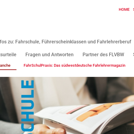
HOME
fos zu: Fahrschule, Führerscheinklassen und Fahrlehrerberuf
surteile
Fragen und Antworten
Partner des FLVBW
ranche
FahrSchulPraxis: Das südwestdeutsche Fahrlehrermagazin