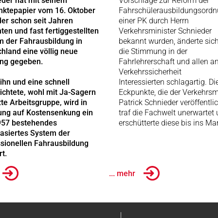
der hat mit seinem
Vorschläge zur Reform der
nktepapier vom 16. Oktober
Fahrschülerausbildungsordn
er schon seit Jahren
einer PK durch Herrn
ten und fast fertiggestellten
Verkehrsminister Schnieder
m der Fahrausbildung in
bekannt wurden, änderte sic
hland eine völlig neue
die Stimmung in der
ung gegeben.
Fahrlehrerschaft und allen an
Verkehrssicherheit
ihn und eine schnell
Interessierten schlagartig. Di
ichtete, wohl mit Ja-Sagern
Eckpunkte, die der Verkehrsm
te Arbeitsgruppe, wird in
Patrick Schnieder veröffentlic
ung auf Kostensenkung ein
traf die Fachwelt unerwartet
1957 bestehendes
erschütterte diese bis ins Ma
asiertes System der
sionellen Fahrausbildung
rt.
... mehr