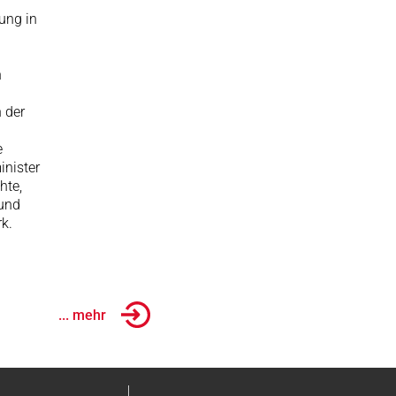
ung in
h
 der
e
inister
hte,
 und
rk.
... mehr