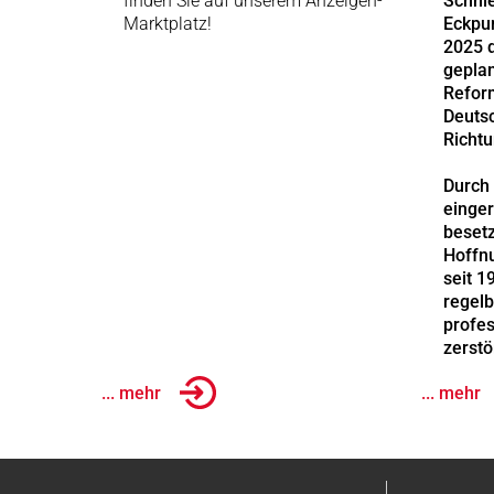
finden Sie auf unserem Anzeigen-
Schnie
Marktplatz!
Eckpu
2025 d
geplan
Refor
Deutsc
Richt
Durch 
einger
besetz
Hoffn
seit 
regelb
profes
zerstö
... mehr
... mehr