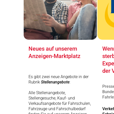
Neues auf unserem
Wenn
Anzeigen-Marktplatz
ster
Expe
der 
Es gibt zwei neue Angebote in der
Rubrik
Stellenangebote
:
Presse
Bunde
Alle Stellenangebote,
Fahrle
Stellengesuche, Kauf- und
Verkaufsangebote für Fahrschulen,
Fahrzeuge und Fahrschulbedarf
Verkeh