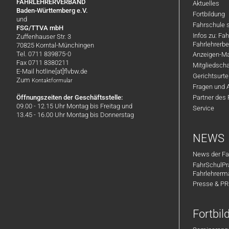
FAHRLEHRERVERBAND
Aktuelles
Baden-Württemberg e.V.
Fortbildung
und
Fahrschule 
FSG/TTVA mbH
Infos zu: Fa
Zuffenhauser Str. 3
Fahrlehrerbe
70825 Korntal-Münchingen
Tel. 0711 839875-0
Anzeigen-Ma
Fax 0711 8380211
Mitgliedsch
E-Mail hotline[at]flvbw.de
Gerichtsurte
Zum
Kontaktformular
Fragen und 
Öffnungszeiten der Geschäftsstelle:
Partner des
09.00 - 12.15 Uhr Montag bis Freitag und
Service
13.45 - 16.00 Uhr Montag bis Donnerstag
NEWS
News der Fa
FahrSchulPr
Fahrlehrerm
Presse & P
Fortbi