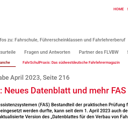
HOME
fos zu: Fahrschule, Führerscheinklassen und Fahrlehrerberuf
surteile
Fragen und Antworten
Partner des FLVBW
ranche
FahrSchulPraxis: Das südwestdeutsche Fahrlehrermagazin
be April 2023, Seite 216
g: Neues Datenblatt und mehr FAS
ssistenzsystemen (FAS) Bestandteil der praktischen Prüfung 
gesetzt werden durfte, kann seit dem 1. April 2023 auch der 
ualisierte Version des „Datenblattes für den Verbau von Fa