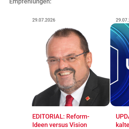
Empfehlungen:
29.07.2026
29.07
EDITORIAL: Reform-
UPDA
Ideen versus Vision
kalt