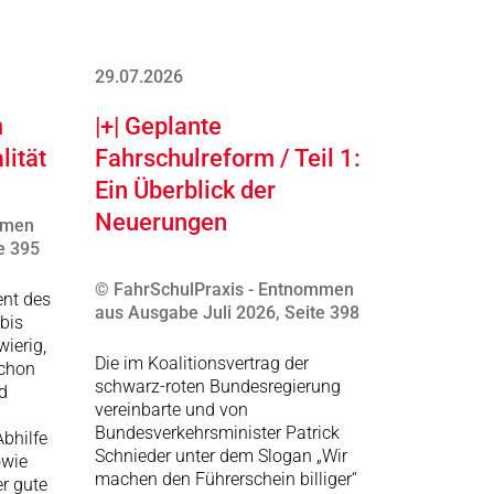
29.07.2026
m
|+| Geplante
lität
Fahrschulreform / Teil 1:
Ein Überblick der
Neuerungen
mmen
e 395
© FahrSchulPraxis - Entnommen
ent des
aus Ausgabe Juli 2026, Seite 398
bis
ierig,
Die im Koalitionsvertrag der
schon
schwarz-roten Bundesregierung
d
vereinbarte und von
Bundesverkehrsminister Patrick
bhilfe
Schnieder unter dem Slogan „Wir
owie
machen den Führerschein billiger“
r gute