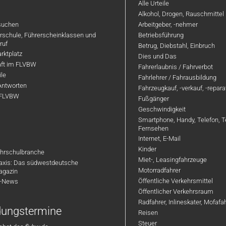
Alle Urteile
Alkohol, Drogen, Rauschmittel
suchen
Arbeitgeber, -nehmer
hrschule, Führerscheinklassen und
Betriebsführung
ruf
Betrug, Diebstahl, Einbruch
rktplatz
Dies und Das
aft im FLVBW
Fahrerlaubnis / Fahrverbot
ile
Fahrlehrer / Fahrausbildung
Antworten
Fahrzeugkauf, -verkauf, -repar
 FLVBW
Fußgänger
Geschwindigkeit
Smartphone, Handy, Telefon, T
Fernsehen
Internet, E-Mail
Kinder
hrschulbranche
Miet-, Leasingfahrzeuge
axis: Das südwestdeutsche
Motorradfahrer
agazin
Öffentliche Verkehrsmittel
R-News
Öffentlicher Verkehrsraum
Radfahrer, Inlineskater, Mofaf
ldungstermine
Reisen
Steuer