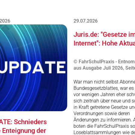
.2026
29.07.2026
Juris.de: "Gesetze i
Internet": Hohe Aktua
© FahrSchulPraxis - Entno
aus Ausgabe Juli 2026, Seit
War man nicht selbst Abonn
Bundesgesetzblattes, war es 
vor wenigen Jahren eher schw
sich zeitnah über neue und 
in Kraft getretene Gesetze un
Verordnungen sowie deren
Änderungen zu informieren. A
TE: Schnieders
boten die FahrSchulPraxis s
e Enteignung der
Loseblattsammlungen wie de