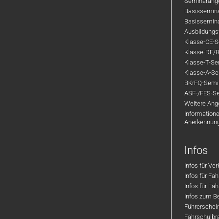
Seminarange
Basisseminar
Basisseminar
Ausbildungsf
Klasse-CE-Se
Klasse-DE/B
Klasse-T-Sem
Klasse-A-Sem
BKrFQ-Semi
ASF-/FES-Se
Weitere Ange
Informatione
Anerkennun
Infos
Infos für Ve
Infos für Fa
Infos für Fah
Infos zum Be
Führerschei
Fahrschulbr