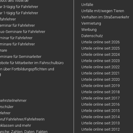
bot des flvbw.de
Unfälle
 3-tägig für Fahrlehrer
Unfälle mit/wegen Tieren
 1-tägig für Fahrlehrer
Verhalten im Straßenverkehr
ahrlehrer
Vermietung
minar für Fahrlehrer
Werbung
us-Seminare für Fahrlehrer
Datenschutz
inar für Fahrlehrer
Urteile online seit 2026
inare für Fahrlehrer
Urteile online seit 2025
nare
Urteile online seit 2024
minare für Seminarleiter
Urteile online seit 2023
bote für Mitarbeiter im Fahrschulbüro
Urteile online seit 2022
n über Fortbildungspflichten und
Urteile online seit 2021
g
Urteile online seit 2020
Urteile online seit 2019
Urteile online seit 2018
Urteile online seit 2017
rkehrsteilnehmer
Urteile online seit 2016
hrschüler
Urteile online seit 2015
rlehrer
Urteile online seit 2014
ruf Fahrlehrer/Fahrlehrerin
Urteile online seit 2013
nklassen und mehr
Urteile online seit 2012
anche: Zahlen, Daten, Fakten