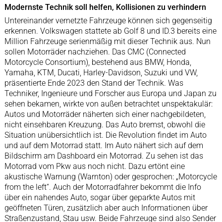
Modernste Technik soll helfen, Kollisionen zu verhindern
Untereinander vernetzte Fahrzeuge können sich gegenseitig
erkennen. Volkswagen stattete ab Golf 8 und ID.3 bereits eine
Million Fahrzeuge serienmäßig mit dieser Technik aus. Nun
sollen Motorräder nachziehen. Das CMC (Connected
Motorcycle Consortium), bestehend aus BMW, Honda,
Yamaha, KTM, Ducati, Harley-Davidson, Suzuki und VW,
präsentierte Ende 2023 den Stand der Technik. Was
Techniker, Ingenieure und Forscher aus Europa und Japan zu
sehen bekamen, wirkte von außen betrachtet unspektakulär:
Autos und Motorräder näherten sich einer nachgebildeten,
nicht einsehbaren Kreuzung. Das Auto bremst, obwohl die
Situation unübersichtlich ist. Die Revolution findet im Auto
und auf dem Motorrad statt. Im Auto nähert sich auf dem
Bildschirm am Dashboard ein Motorrad. Zu sehen ist das
Motorrad vom Pkw aus noch nicht. Dazu ertönt eine
akustische Warnung (Warnton) oder gesprochen: „Motorcycle
from the left“. Auch der Motorradfahrer bekommt die Info
über ein nahendes Auto, sogar über geparkte Autos mit
geöffneten Türen, zusätzlich aber auch Informationen über
Straßenzustand, Stau usw. Beide Fahrzeuge sind also Sender