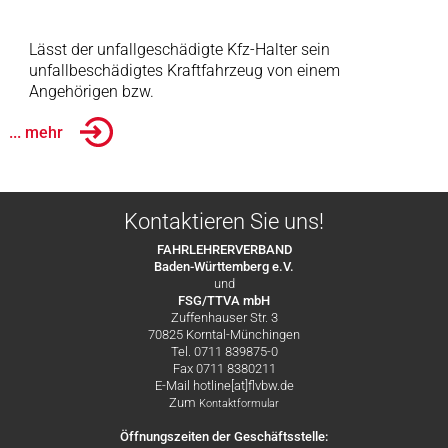
Lässt der unfallgeschädigte Kfz-Halter sein
unfallbeschädigtes Kraftfahrzeug von einem
Angehörigen bzw.
... mehr
Kontaktieren Sie uns!
FAHRLEHRERVERBAND
Baden-Württemberg e.V.
und
FSG/TTVA mbH
Zuffenhauser Str. 3
70825 Korntal-Münchingen
Tel. 0711 839875-0
Fax 0711 8380211
E-Mail hotline[at]flvbw.de
Zum
Kontaktformular
Öffnungszeiten der Geschäftsstelle: