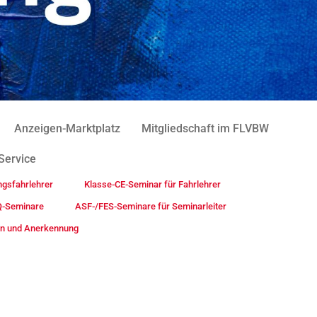
Anzeigen-Marktplatz
Mitgliedschaft im FLVBW
Service
ngsfahrlehrer
Klasse-CE-Seminar für Fahrlehrer
-Seminare
ASF-/FES-Seminare für Seminarleiter
ten und Anerkennung