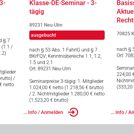
3-
Klasse-DE-Seminar - 3-
Basis
tägig
Aktue
Recht
89231 Neu-Ulm
70825 K
ausgebucht
d § 7
(1.1 /
nach § 
nach § 53 Abs. 1 FahrlG und § 7
2.2)
Ort: 708
BKrFQV; Kenntnisbereiche 1.1, 1.2,
1.5 und 2.1
Seminarp
Ort: 89231 Neu-Ulm
tglieder
224,00 €
rutto) /
Nichtmit
Seminarpreise 3-tägig: 1. Mitglieder
€ netto
(333,20 
1.024,00 € netto (1.218,56 € brutto)
/ 2. Nichtmitglieder 1.280,00 € netto
(1.523,20 € brutto)
... Info / Anmelden
... Info / 