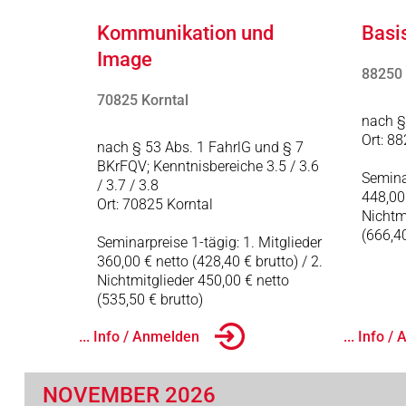
Kommunikation und
Basi
Image
88250
70825 Korntal
nach §
Ort: 8
nach § 53 Abs. 1 FahrlG und § 7
BKrFQV; Kenntnisbereiche 3.5 / 3.6
Seminar
/ 3.7 / 3.8
448,00 
Ort: 70825 Korntal
Nichtm
(666,40
Seminarpreise 1-tägig: 1. Mitglieder
360,00 € netto (428,40 € brutto) / 2.
Nichtmitglieder 450,00 € netto
(535,50 € brutto)
... Info / Anmelden
... Info 
NOVEMBER 2026