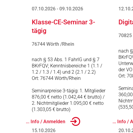
07.10.2026 - 09.10.2026
12.10.
Klasse-CE-Seminar 3-
Digit
tägig
70825 
76744 Wörth /Rhein
nach §
BKrFQV
nach § 53 Abs. 1 FahrlG und § 7
Unterw
BKrFQV; Kenntnisbereiche 1 (1.1 /
der VO
1.2 / 1.3 / 1.4) und 2 (2.1 / 2.2)
Ort: 7
Ort: 76744 Wörth/Rhein
Seminar
Seminarpreise 3-tägig: 1. Mitglieder
360,00 
876,00 € netto (1.042,44 € brutto) /
Nichtm
2. Nichtmitglieder 1.095,00 € netto
(535,50
(1.303,05 € brutto)
... Info / Anmelden
... Info 
15.10.2026
20.10.