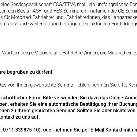
 seine Servicegesellschaft FSG/TTVA mbH ein umfangreiches Fo
en den Basis-, ASF- und FES-Seminaren - natürlich die CE-Semin
 für Motorrad-Fahrlehrer und -Fahrlehrerinnen, das Langstreck
ahreraus- und -weiterbildung betätigen. Die aktuellen Fortbildung
Württemberg e.V. sowie alle Fahrlehrer/innen, die Mitglied eine
are begrüßen zu dürfen!
e das von Ihnen gewünschte Seminar fehlen, nehmen Sie bitte Kont
 schriftlicher Form. Bitte verwenden Sie dazu das Online-An
n, erhalten Sie eine automatische Bestätigung Ihrer Buchung.
onen zu Ihrem gebuchten Seminar. Sollten Sie aber nichts von u
Kontakt zu uns auf.
. 0711 839875-10), oder nehmen Sie per E-Mail Kontakt mit u