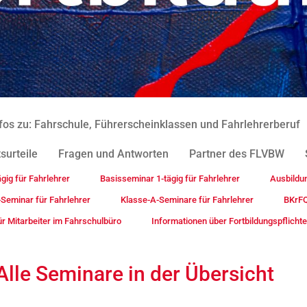
fos zu: Fahrschule, Führerscheinklassen und Fahrlehrerberuf
surteile
Fragen und Antworten
Partner des FLVBW
gig für Fahrlehrer
Basisseminar 1-tägig für Fahrlehrer
Ausbildu
-Seminar für Fahrlehrer
Klasse-A-Seminare für Fahrlehrer
BKrFQ
r Mitarbeiter im Fahrschulbüro
Informationen über Fortbildungspflich
lle Seminare in der Übersicht