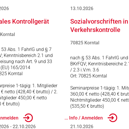
2026
13.10.2026
ales Kontrollgerät
Sozialvorschriften in
Verkehrskontrolle
Korntal
70825 Korntal
 53 Abs. 1 FahrlG und § 7
; Kenntnisbereich 2.1 und
nach § 53 Abs. 1 FahrlG und
eisung nach Art. 9 und 33
BKrFQV; Kenntnisbereiche 2.1
 (EU) 165/2014
/ 2.3 i.V.m. 3.6
0825 Korntal
Ort: 70825 Korntal
preise 1-tägig: 1. Mitglieder
Seminarpreise 1-tägig: 1. Mit
€ netto (428,40 € brutto) / 2.
360,00 € netto (428,40 € brutt
itglieder 450,00 € netto
Nichtmitglieder 450,00 € net
 € brutto)
(535,50 € brutto)
/ Anmelden
... Info / Anmelden
2026 - 22.10.2026
21.10.2026