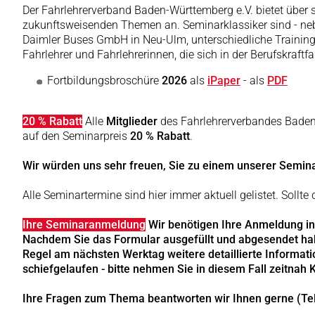
Der Fahrlehrerverband Baden-Württemberg e.V. bietet über
zukunftsweisenden Themen an. Seminarklassiker sind - neb
Daimler Buses GmbH in Neu-Ulm, unterschiedliche Trainings
Fahrlehrer und Fahrlehrerinnen, die sich in der Berufskraftf
Fortbildungsbroschüre
2026
als
iPaper
- als
PDF
20 % Rabatt
Alle
Mitglieder
des Fahrlehrerverbandes Baden-
auf den Seminarpreis
20 % Rabatt
.
Wir würden uns sehr freuen, Sie zu einem unserer Semin
Alle Seminartermine sind hier immer aktuell gelistet. Sollt
Ihre Seminaranmeldung
Wir benötigen Ihre Anmeldung in
Nachdem Sie das Formular ausgefüllt und abgesendet habe
Regel am nächsten Werktag weitere detaillierte Informati
schiefgelaufen - bitte nehmen Sie in diesem Fall zeitnah 
Ihre Fragen zum Thema beantworten wir Ihnen gerne (Tel