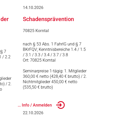
14.10.2026
 der
Schadensprävention
70825 Korntal
nach § 53 Abs. 1 FahrlG und § 7
BKrFQV; Kenntnisbereiche 1.4 / 1.5
 § 7
/ 3.1 / 3.3 / 3.4 / 3.7 / 3.8
 / 2.2
Ort: 70825 Korntal
Seminarpreise 1-tägig: 1. Mitglieder
360,00 € netto (428,40 € brutto) / 2.
glieder
Nichtmitglieder 450,00 € netto
o) / 2.
(535,50 € brutto)
to
... Info / Anmelden
22.10.2026