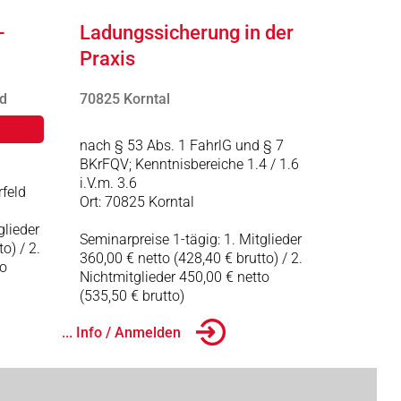
-
Ladungssicherung in der
Praxis
d
70825 Korntal
nach § 53 Abs. 1 FahrlG und § 7
BKrFQV; Kenntnisbereiche 1.4 / 1.6
i.V.m. 3.6
feld
Ort: 70825 Korntal
glieder
Seminarpreise 1-tägig: 1. Mitglieder
o) / 2.
360,00 € netto (428,40 € brutto) / 2.
to
Nichtmitglieder 450,00 € netto
(535,50 € brutto)
... Info / Anmelden