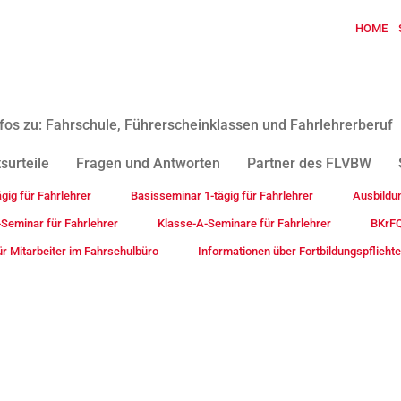
HOME
fos zu: Fahrschule, Führerscheinklassen und Fahrlehrerberuf
surteile
Fragen und Antworten
Partner des FLVBW
gig für Fahrlehrer
Basisseminar 1-tägig für Fahrlehrer
Ausbildu
-Seminar für Fahrlehrer
Klasse-A-Seminare für Fahrlehrer
BKrFQ
r Mitarbeiter im Fahrschulbüro
Informationen über Fortbildungspflich