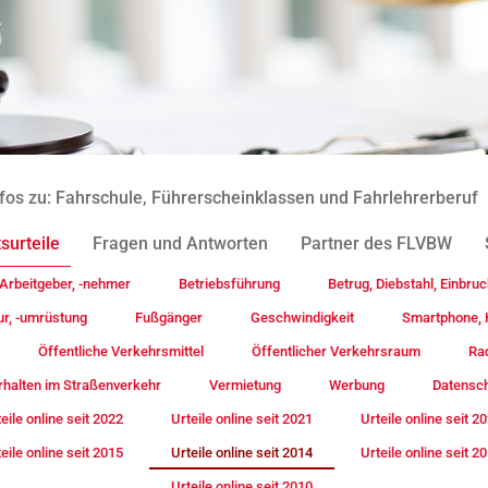
fos zu: Fahrschule, Führerscheinklassen und Fahrlehrerberuf
surteile
Fragen und Antworten
Partner des FLVBW
Arbeitgeber, -nehmer
Betriebsführung
Betrug, Diebstahl, Einbruc
ur, -umrüstung
Fußgänger
Geschwindigkeit
Smartphone, H
Öffentliche Verkehrsmittel
Öffentlicher Verkehrsraum
Rad
rhalten im Straßenverkehr
Vermietung
Werbung
Datensc
eile online seit 2022
Urteile online seit 2021
Urteile online seit 2
eile online seit 2015
Urteile online seit 2014
Urteile online seit 2
Urteile online seit 2010