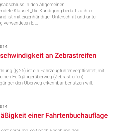
agsabschluss in den Allgemeinen
dete Klausel ,,Die Kündigung bedarf zu ihrer
und ist mit eigenhändiger Unterschrift und unter
ng verwendeten E-…
2014
schwindigkeit an Zebrastreifen
ung (§ 26) ist ein Fahrzeugführer verpflichtet, mit
einen Fußgängerüberweg (Zebrastreifen)
gänger den Überweg erkennbar benutzen will.
2014
äßigkeit einer Fahrtenbuchauflage
e erst geraume Zeit nach Begehung des