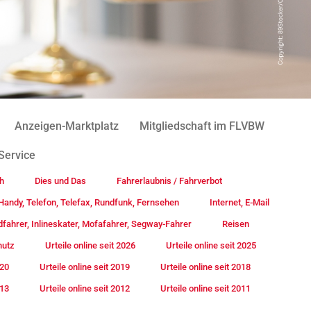
Anzeigen-Marktplatz
Mitgliedschaft im FLVBW
Service
h
Dies und Das
Fahrerlaubnis / Fahrverbot
andy, Telefon, Telefax, Rundfunk, Fernsehen
Internet, E-Mail
fahrer, Inlineskater, Mofafahrer, Segway-Fahrer
Reisen
hutz
Urteile online seit 2026
Urteile online seit 2025
020
Urteile online seit 2019
Urteile online seit 2018
013
Urteile online seit 2012
Urteile online seit 2011