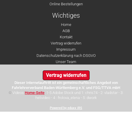
Online Bestellungen
Wichtiges
Home
AGB
Kontakt
Vertrag widerrufen
Impressum
Datenschutzerklärung nach DSGVO
Unser Team
Vertrag widerrufen
Dieser Internetauftritt ist ein gemeinschaftliches Angebot von
Fahrlehrerverband Baden-Württemberg e.V. und FSG/TTVA mbH
©
Videos
Home-Seite
: 1-5 Adobe Stock und 1: chris74 - 2: vladstar - 3:
helivideo - 4 : frolova_elena - 5: dwork
Powered by eduxx iRS