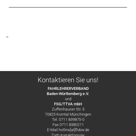
-
Kontaktieren Sie uns!
FAHRLEHRERVERBAND
Baden-Württemberg e.V.
und
FSG/TTVA mbH
Zuffenhauser Str. 3
70825 Korntal-Münchingen
Tel. 0711 839875-0
Fax 0711 8380211
E-Mail hotline[at]flvbw.de
Zum
Kontaktformular