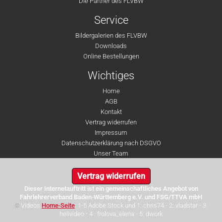
Die Partner des FLVBW
Service
Bildergalerien des FLVBW
Downloads
Online Bestellungen
Wichtiges
Home
AGB
Kontakt
Vertrag widerrufen
Impressum
Datenschutzerklärung nach DSGVO
Unser Team
Vertrag widerrufen
Dieser Internetauftritt ist ein gemeinschaftliches Angebot von
Fahrlehrerverband Baden-Württemberg e.V. und FSG/TTVA mbH
©
Videos
Home-Seite
: 1-5 Adobe Stock und 1: chris74 - 2: vladstar - 3:
helivideo - 4 : frolova_elena - 5: dwork