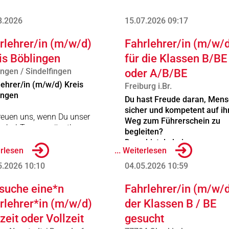
8.2026
15.07.2026
09:17
rlehrer/in (m/w/d)
Fahrlehrer/in (m/w/
is Böblingen
für die Klassen B/BE
ingen / Sindelfingen
oder A/B/BE
lehrer/in (m/w/d) Kreis
Freiburg i.Br.
ingen
Du hast Freude daran, Men
sicher und kompetent auf i
freuen uns, wenn Du unser
Weg zum Führerschein zu
schul-Team ergänzt!
begleiten?
 ab sofort!
Dann bist du bei uns genau
erlesen
... Weiterlesen
richtig!
ehrer/in (m / w / d) in
5.2026
10:10
04.05.2026
10:59
eit , Teilzeit
Zur Verstärkung unseres Te
suchen wir ab sofort eine/n
 suche eine*n
Fahrlehrer/in (m/w/
ieten :
engagierte/n Fahrlehrer/in
rlehrer*in (m/w/d)
der Klassen B / BE
(m/w/d) für die Klassen B un
Festanstellung für die Kl.
lzeit oder Vollzeit
gesucht
oder A, B und BE – in Vollzeit
B, gerne auch A und CE
Teilzeit oder auf Minijob-Basi