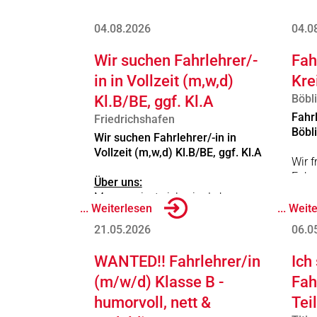
04.08.2026
04.0
Wir suchen Fahrlehrer/-
Fah
in in Vollzeit (m,w,d)
Kre
Böbl
Kl.B/BE, ggf. Kl.A
Fahr
Friedrichshafen
Böbl
Wir suchen Fahrlehrer/-in in
Vollzeit (m,w,d) Kl.B/BE, ggf. Kl.A
Wir 
Fahr
Über uns:
Gerne
Man vergisst vieles im Leben,
... Weiterlesen
... Weit
aber an die Fahrschulzeit erinnert
Fahrl
man sich immer! Bei ZERO to 100
21.05.2026
06.0
Vollz
in Friedrichshafen-Fischbach
bilden wir mit Spaß, modernster
WANTED!! Fahrlehrer/in
Ich
Wir b
Technik und auf Augenhöhe aus.
(m/w/d) Klasse B -
Fah
Um unserem Wachstum gerecht
humorvoll, nett &
Tei
zu werden, suchen wir
Verstärkung für unser junges,