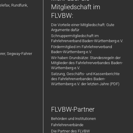
Weiterentwicklung
elefax, Rundfunk,
Mitgliedschaft im
FLVBW:
Gestalte mit uns die sichere
Die Vorteile einer Mitgliedschaft: Gute
Mobilität von morgen!
Argumente dafür
Schnuppermitgliedschaft im
Wir freuen uns auf deine
Fahrlehrerverband Baden-Württemberg e.V.
Bewerbung und darauf, dich
Fördermitglied im Fahrlehrerverband
eiten
kennenzulernen! 🚘
Baden-Württemberg e.V.
ahrer, Segway-Fahrer
Wir haben Grundsätze: Standesregeln der
Mitglieder des Fahrlehrerverbandes Baden-
d
Württemberg e.V.
Satzung, Geschäfts- und Kassenberichte
des Fahrlehrerverbandes Baden-
Württemberg e.V. der letzten Jahre (PDF)
FLVBW-Partner
Behörden und Institutionen
Fahrlehrerverbände
Die Partner des FLVBW