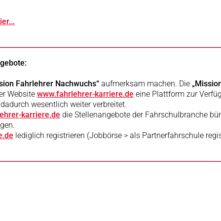
ier...
ngebote:
sion Fahrlehrer Nachwuchs“
aufmerksam machen. Die
„Missio
rer Website
www.fahrlehrer-karriere.de
eine Plattform zur Verfüg
 dadurch wesentlich weiter verbreitet.
ehrer-karriere.de
die Stellenangebote der Fahrschulbranche bü
ngen.
e.de
lediglich registrieren (Jobbörse > als Partnerfahrschule reg