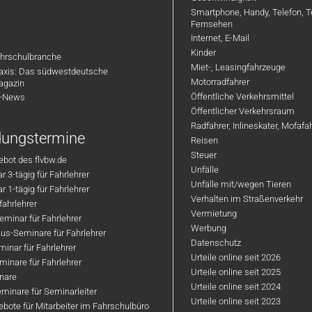
Arbeitsplatz – auch im
Ein modernes
Smartphone, Handy, Telefon, T
Winter
Arbeitsumfeld mit gut
Fernsehen
ausgestatteten
Bezahlte Fortbildung
Internet, E-Mail
Ausbildungsfahrzeugen
Kinder
Freie und flexible
hrschulbranche
Ein freundliches,
Miet-, Leasingfahrzeuge
Zeiteinteilung
axis: Das südwestdeutsche
familiäres Team
Motorradfahrer
agazin
Moderne Unterrichtsräume
Öffentliche Verkehrsmittel
R-News
Fort- und
und Schulungsmedien
Öffentlicher Verkehrsraum
Weiterbildungsmöglichk
Ein leistungsstarkes und
Radfahrer, Inlineskater, Mofaf
Wertschätzung, kurze
ldungstermine
erfolgsorientiertes Team
Reisen
Entscheidungswege un
Steuer
Regelmäßige
bot des flvbw.de
ein angenehmes
Unfälle
Firmenveranstaltungen, Firmenhandy,
 3-tägig für Fahrlehrer
Betriebsklima
Unfälle mit/wegen Tieren
Tablett
 1-tägig für Fahrlehrer
Verhalten im Straßenverkehr
ahrlehrer
Prüfort ist Müllheim
Vermietung
Wir freuen uns darauf, dich
minar für Fahrlehrer
/Baden
Werbung
kennenzulernen!
us-Seminare für Fahrlehrer
Datenschutz
und vieles mehr....
inar für Fahrlehrer
Urteile online seit 2026
inare für Fahrlehrer
Urteile online seit 2025
Dein Profil:
nare
Urteile online seit 2024
minare für Seminarleiter
Urteile online seit 2023
bote für Mitarbeiter im Fahrschulbüro