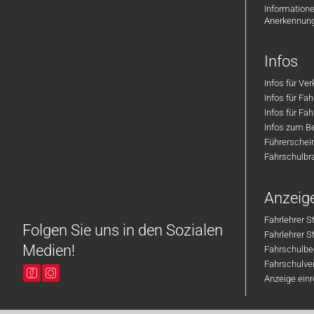
zusammen und schauen, ob die
Informatione
Chemie stimmt !
Anerkennun
Infos
Infos für Ve
Infos für Fa
Infos für Fah
Infos zum Be
Führerschei
Fahrschulbr
Anzeig
Fahrlehrer S
Folgen Sie uns in den Sozialen
Fahrlehrer 
Medien!
Fahrschulbe
Fahrschulver
Anzeige ein