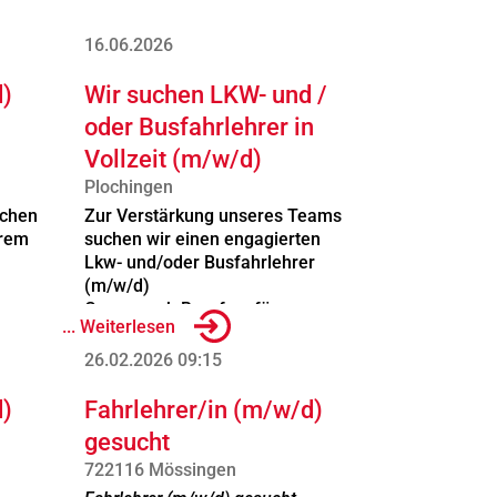
16.06.2026
d)
Wir suchen LKW- und /
oder Busfahrlehrer in
Vollzeit (m/w/d)
Plochingen
schen
Zur Verstärkung unseres Teams
hrem
suchen wir einen engagierten
Lkw- und/oder Busfahrlehrer
(m/w/d)
Gerne auch Berufsanfänger.
... Weiterlesen
Ihr Profil:
26.02.2026
09:15
ams
Pädagogisches Geschick
d)
Fahrlehrer/in (m/w/d)
und Freude am
gesucht
Unterrichten
d BE
722116 Mössingen
,
Verantwortungsbewusstsein Zuverlässigkeit
s.
Teamfähigkeit