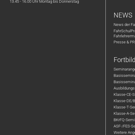
13.45 - 16.00 Uhr Montag bis Donnerstag
auch für deine tägliche
Wir freuen uns über Ihre
Hin- und Rückfahrt.
Bewerbung, ob Vollzeit, Teilzeit
NEWS
Eigenes Geschäftshandy
oder zur Aushilfe.
News der Fa
für die Organisation.
FahrSchulPr
Fahrschulen Emser
Echte Work-Life-Balance
:
Fahrlehrerm
Flexible Arbeitszeiten in
Presse & P
einer 5-Tage-Woche.
Junges, kleines Team:
Fortbi
Kurze Wege, entspannte
Atmosphäre und
Seminarange
kostenlose Getränke.
Basisseminar
Basisseminar
Ausbildungsf
Klasse-CE-Se
Bewerbung? Ganz unkompliziert
!
Klasse-DE/B
Kein Anschreiben, keine Mappe!
Klasse-T-Sem
Klasse-A-Sem
Melde dich einfach direkt per
BKrFQ-Semi
WhatsApp, Anruf oder E-Mail bei
ASF-/FES-Se
uns. Wir trinken einen Kaffee
Weitere Ange