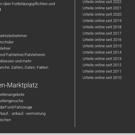
Abgeschlossene
Urteile online seit 2022
n über Fortbildungspflichten und
Ausbildung zum
Urteile online seit 2021
g
Fahrlehrer (m/w/d) auch
Urteile online seit 2020
egal welcher zusätzlichen
Urteile online seit 2019
Fahrlehrerklassen
Urteile online seit 2018
Urteile online seit 2017
Selbständige und
rkehrsteilnehmer
Urteile online seit 2016
motivierte Arbeitsweise
hrschüler
Urteile online seit 2015
rlehrer
Offen für Neuerungen und
Urteile online seit 2014
ruf Fahrlehrer/Fahrlehrerin
Innovationen z. B.
Urteile online seit 2013
nklassen und mehr
Simulator Ausbildung,
Urteile online seit 2012
anche: Zahlen, Daten, Fakten
Intensivkurse
Urteile online seit 2011
Freude an der Arbeit im
Urteile online seit 2010
Team
en-Marktplatz
Du suchst einen
tellenangebote
langfristigen Arbeitgeber
Stellengesuche
mit Perspektive
darf und Fahrzeuge
kauf, - ankauf, -vermietung
Gerne können wir uns auch vorab
reichen
unverbindlich kennenlernen.
Diskretion ist für uns
selbstverständlich.