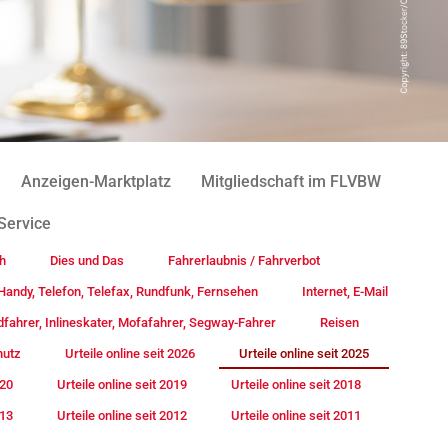
Anzeigen-Marktplatz
Mitgliedschaft im FLVBW
Service
h
Dies und Das
Fahrerlaubnis / Fahrverbot
andy, Telefon, Telefax, Rundfunk, Fernsehen
Internet, E-Mail
fahrer, Inlineskater, Mofafahrer, Segway-Fahrer
Reisen
hutz
Urteile online seit 2026
Urteile online seit 2025
020
Urteile online seit 2019
Urteile online seit 2018
013
Urteile online seit 2012
Urteile online seit 2011