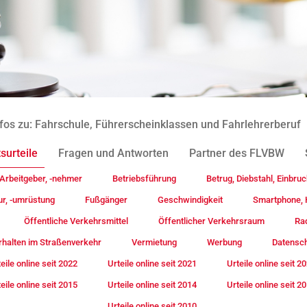
fos zu: Fahrschule, Führerscheinklassen und Fahrlehrerberuf
surteile
Fragen und Antworten
Partner des FLVBW
Arbeitgeber, -nehmer
Betriebsführung
Betrug, Diebstahl, Einbruc
ur, -umrüstung
Fußgänger
Geschwindigkeit
Smartphone, H
Öffentliche Verkehrsmittel
Öffentlicher Verkehrsraum
Rad
rhalten im Straßenverkehr
Vermietung
Werbung
Datensc
eile online seit 2022
Urteile online seit 2021
Urteile online seit 2
eile online seit 2015
Urteile online seit 2014
Urteile online seit 2
Urteile online seit 2010