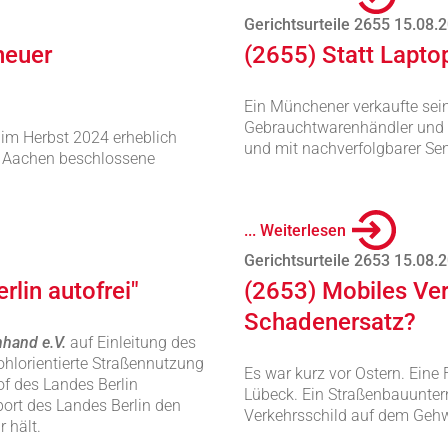
Gerichtsurteile 2655 15.08.
neuer
(2655) Statt Lapto
Ein Münchener verkaufte sei
Gebrauchtwarenhändler und ve
 im Herbst 2024 erheblich
und mit nachverfolgbarer S
t Aachen beschlossene
... Weiterlesen
Gerichtsurteile 2653 15.08.
lin autofrei"
(2653) Mobiles Ver
Schadenersatz?
hand e.V.
auf Einleitung des
ohlorientierte Straßennutzung
Es war kurz vor Ostern. Eine 
f des Landes Berlin
Lübeck. Ein Straßenbauunter
port des Landes Berlin den
Verkehrsschild auf dem Geh
 hält.