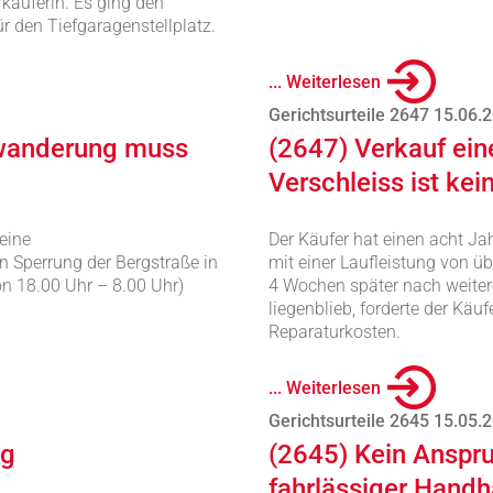
rkäuferin. Es ging den
 den Tiefgaragenstellplatz.
... Weiterlesen
Gerichtsurteile 2647 15.06.
nwanderung muss
(2647) Verkauf ei
Verschleiss ist ke
eine
Der Käufer hat einen acht J
 Sperrung der Bergstraße in
mit einer Laufleistung von 
on 18.00 Uhr – 8.00 Uhr)
4 Wochen später nach weite
liegenblieb, forderte der Kä
Reparaturkosten.
... Weiterlesen
Gerichtsurteile 2645 15.05.
ng
(2645) Kein Anspr
fahrlässiger Hand