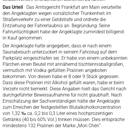
Das Urteil
Das Amtsgericht Frankfurt am Main verurteilte
den Angeklagten wegen vorsätzlicher Trunkenheit im
Straßenverkehr zu einer Geldstrafe und ordnete die
Entziehung der Fahrerlaubnis an. Begründung: Seine
Fahruntüchtigkeit habe der Angeklagte zumindest billigend
in Kauf genommen.
Der Angeklagte hatte angegeben, dass er nach einem
Saunabesuch unterzuckert in seinem Fahrzeug auf dem
Parkplatz eingeschlafen sei. Er habe von einem unbekannten
Pärchen einen Beutel mit annähernd tischtennisballgroßen,
vermutlich mit Vodka gefüllten Pralinen angeboten
bekommen. Von diesen habe er 8 oder 9 Stück gegessen.
Dass diese Pralinen mit Alkohol gefüllt waren, habe er beim
Verzehr nicht bemerkt. Diese Angaben hielt das Gericht nach
durchgeführter Beweisaufnahme für nicht glaubhaft. Nach
Einschätzung der Sachverständigen hätte der Angeklagte
zum Erreichen der festgestellten Blutalkoholkonzentration
von 1,32 ‰ ca. 0,2 bis 0,3 Liter eines hochprozentigen
Getränks (40 bis 60% Vol.) trinken müssen. Dies entspräche
mindestens 132 Pralinen der Marke „Mon Chéri“.