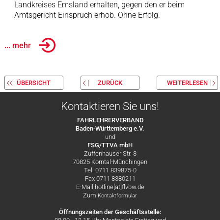
Landkreises Emsland erhalten, gegen den er beim
Amtsgericht Einspruch erhob. Ohne Erfolg.
... mehr
ÜBERSICHT
ZURÜCK
WEITERLESEN
Kontaktieren Sie uns!
FAHRLEHRERVERBAND
Baden-Württemberg e.V.
und
FSG/TTVA mbH
Zuffenhauser Str. 3
70825 Korntal-Münchingen
Tel. 0711 839875-0
Fax 0711 8380211
E-Mail hotline[at]flvbw.de
Zum
Kontaktformular
Öffnungszeiten der Geschäftsstelle: