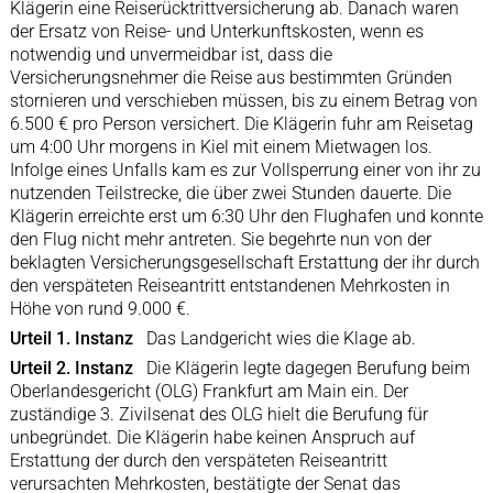
Klägerin eine Reiserücktrittversicherung ab. Danach waren
der Ersatz von Reise- und Unterkunftskosten, wenn es
notwendig und unvermeidbar ist, dass die
Versicherungsnehmer die Reise aus bestimmten Gründen
stornieren und verschieben müssen, bis zu einem Betrag von
6.500 € pro Person versichert. Die Klägerin fuhr am Reisetag
um 4:00 Uhr morgens in Kiel mit einem Mietwagen los.
Infolge eines Unfalls kam es zur Vollsperrung einer von ihr zu
nutzenden Teilstrecke, die über zwei Stunden dauerte. Die
Klägerin erreichte erst um 6:30 Uhr den Flughafen und konnte
den Flug nicht mehr antreten. Sie begehrte nun von der
beklagten Versicherungsgesellschaft Erstattung der ihr durch
den verspäteten Reiseantritt entstandenen Mehrkosten in
Höhe von rund 9.000 €.
Urteil 1. Instanz
Das Landgericht wies die Klage ab.
Urteil 2. Instanz
Die Klägerin legte dagegen Berufung beim
Oberlandesgericht (OLG) Frankfurt am Main ein. Der
zuständige 3. Zivilsenat des OLG hielt die Berufung für
unbegründet. Die Klägerin habe keinen Anspruch auf
Erstattung der durch den verspäteten Reiseantritt
verursachten Mehrkosten, bestätigte der Senat das