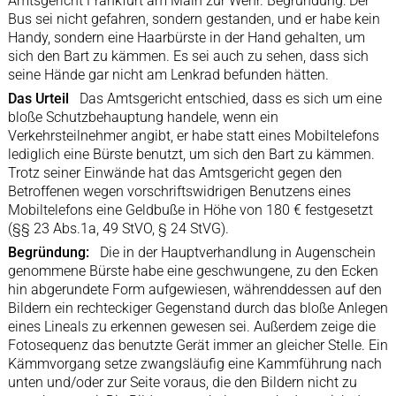
Amtsgericht Frankfurt am Main zur Wehr. Begründung: Der
Bus sei nicht gefahren, sondern gestanden, und er habe kein
Handy, sondern eine Haarbürste in der Hand gehalten, um
sich den Bart zu kämmen. Es sei auch zu sehen, dass sich
seine Hände gar nicht am Lenkrad befunden hätten.
Das Urteil
Das Amtsgericht entschied, dass es sich um eine
bloße Schutzbehauptung handele, wenn ein
Verkehrsteilnehmer angibt, er habe statt eines Mobiltelefons
lediglich eine Bürste benutzt, um sich den Bart zu kämmen.
Trotz seiner Einwände hat das Amtsgericht gegen den
Betroffenen wegen vorschriftswidrigen Benutzens eines
Mobiltelefons eine Geldbuße in Höhe von 180 € festgesetzt
(§§ 23 Abs.1a, 49 StVO, § 24 StVG).
Begründung:
Die in der Hauptverhandlung in Augenschein
genommene Bürste habe eine geschwungene, zu den Ecken
hin abgerundete Form aufgewiesen, währenddessen auf den
Bildern ein rechteckiger Gegenstand durch das bloße Anlegen
eines Lineals zu erkennen gewesen sei. Außerdem zeige die
Fotosequenz das benutzte Gerät immer an gleicher Stelle. Ein
Kämmvorgang setze zwangsläufig eine Kammführung nach
unten und/oder zur Seite voraus, die den Bildern nicht zu