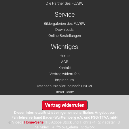
Die Partner des FLVBW
Service
Bildergalerien des FLVBW
Downloads
Online Bestellungen
Wichtiges
Home
AGB
Kontakt
Vertrag widerrufen
Impressum
Datenschutzerklärung nach DSGVO
Unser Team
Vertrag widerrufen
Dieser Internetauftritt ist ein gemeinschaftliches Angebot von
Fahrlehrerverband Baden-Württemberg e.V. und FSG/TTVA mbH
©
Videos
Home-Seite
: 1-5 Adobe Stock und 1: chris74 - 2: vladstar - 3:
helivideo - 4 : frolova_elena - 5: dwork