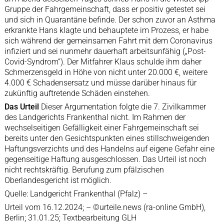
Gruppe der Fahrgemeinschaft, dass er positiv getestet sei
und sich in Quarantäne befinde. Der schon zuvor an Asthma
erkrankte Hans klagte und behauptete im Prozess, er habe
sich während der gemeinsamen Fahrt mit dem Coronavirus
infiziert und sei nunmehr dauerhaft arbeitsunfähig („Post-
Covid-Syndrom“). Der Mitfahrer Klaus schulde ihm daher
Schmerzensgeld in Höhe von nicht unter 20.000 €, weitere
4.000 € Schadensersatz und müsse darüber hinaus für
zukünftig auftretende Schäden einstehen.
Das Urteil
Dieser Argumentation folgte die 7. Zivilkammer
des Landgerichts Frankenthal nicht. Im Rahmen der
wechselseitigen Gefälligkeit einer Fahrgemeinschaft sei
bereits unter den Gesichtspunkten eines stillschweigenden
Haftungsverzichts und des Handelns auf eigene Gefahr eine
gegenseitige Haftung ausgeschlossen. Das Urteil ist noch
nicht rechtskräftig. Berufung zum pfälzischen
Oberlandesgericht ist möglich.
Quelle: Landgericht Frankenthal (Pfalz) –
Urteil vom 16.12.2024; – ©urteile.news (ra-online GmbH),
Berlin; 31.01.25; Textbearbeitung GLH