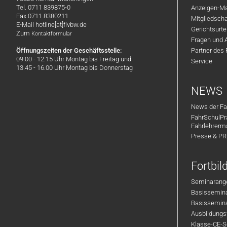
Tel. 0711 839875-0
Anzeigen-Ma
Fax 0711 8380211
Mitgliedsch
E-Mail hotline[at]flvbw.de
Gerichtsurte
Zum
Kontaktformular
Fragen und 
Öffnungszeiten der Geschäftsstelle:
Partner des
09.00 - 12.15 Uhr Montag bis Freitag und
Service
13.45 - 16.00 Uhr Montag bis Donnerstag
NEWS
News der Fa
FahrSchulPr
Fahrlehrerm
Presse & P
Fortbi
Seminarange
Basisseminar
Basisseminar
Ausbildungsf
Klasse-CE-Se