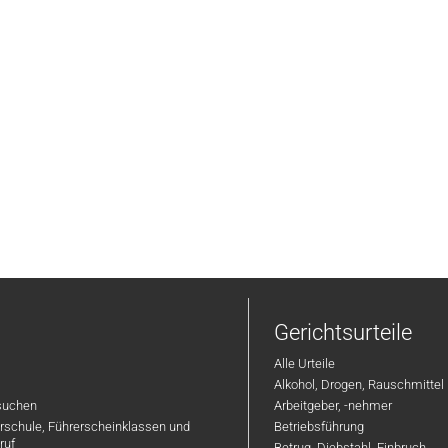
Gerichtsurteile
Alle Urteile
Alkohol, Drogen, Rauschmittel
suchen
Arbeitgeber, -nehmer
hrschule, Führerscheinklassen und
Betriebsführung
ruf
Betrug, Diebstahl, Einbruch