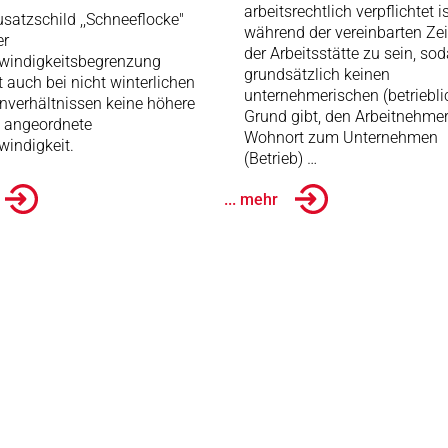
arbeitsrechtlich verpflichtet is
satzschild ,,Schneeflocke"
während der vereinbarten Zei
er
der Arbeitsstätte zu sein, so
windigkeitsbegrenzung
grundsätzlich keinen
t auch bei nicht winterlichen
unternehmerischen (betriebli
nverhältnissen keine höhere
Grund gibt, den Arbeitnehme
e angeordnete
Wohnort zum Unternehmen
indigkeit.
(Betrieb) …
... mehr