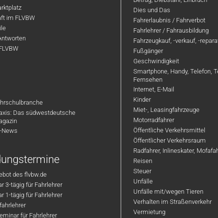
rktplatz
Dies und Das
aft im FLVBW
Fahrerlaubnis / Fahrverbot
ile
Fahrlehrer / Fahrausbildung
Antworten
Fahrzeugkauf, -verkauf, -repar
 FLVBW
Fußgänger
Geschwindigkeit
Smartphone, Handy, Telefon, T
Fernsehen
Internet, E-Mail
Kinder
hrschulbranche
Miet-, Leasingfahrzeuge
axis: Das südwestdeutsche
Motorradfahrer
agazin
Öffentliche Verkehrsmittel
R-News
Öffentlicher Verkehrsraum
Radfahrer, Inlineskater, Mofaf
ldungstermine
Reisen
Steuer
bot des flvbw.de
Unfälle
 3-tägig für Fahrlehrer
Unfälle mit/wegen Tieren
 1-tägig für Fahrlehrer
Verhalten im Straßenverkehr
ahrlehrer
Vermietung
minar für Fahrlehrer