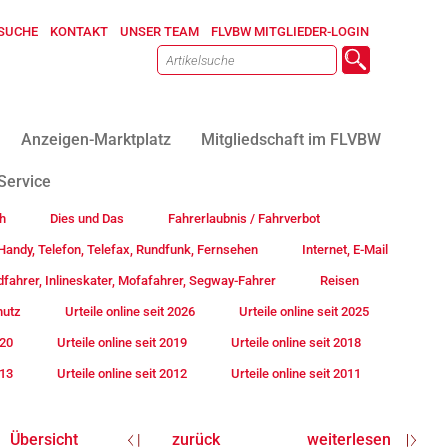
SUCHE
KONTAKT
UNSER TEAM
FLVBW MITGLIEDER-LOGIN
Anzeigen-Marktplatz
Mitgliedschaft im FLVBW
Service
h
Dies und Das
Fahrerlaubnis / Fahrverbot
andy, Telefon, Telefax, Rundfunk, Fernsehen
Internet, E-Mail
fahrer, Inlineskater, Mofafahrer, Segway-Fahrer
Reisen
hutz
Urteile online seit 2026
Urteile online seit 2025
020
Urteile online seit 2019
Urteile online seit 2018
013
Urteile online seit 2012
Urteile online seit 2011
Übersicht
zurück
weiterlesen