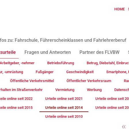
HOME
fos zu: Fahrschule, Führerscheinklassen und Fahrlehrerberuf
surteile
Fragen und Antworten
Partner des FLVBW
Arbeitgeber, -nehmer
Betriebsführung
Betrug, Diebstahl, Einbruc
ur, -umrüstung
Fußgänger
Geschwindigkeit
Smartphone, H
Öffentliche Verkehrsmittel
Öffentlicher Verkehrsraum
Rad
rhalten im Straßenverkehr
Vermietung
Werbung
Datensc
eile online seit 2022
Urteile online seit 2021
Urteile online seit 2
eile online seit 2015
Urteile online seit 2014
Urteile online seit 2
Urteile online seit 2010