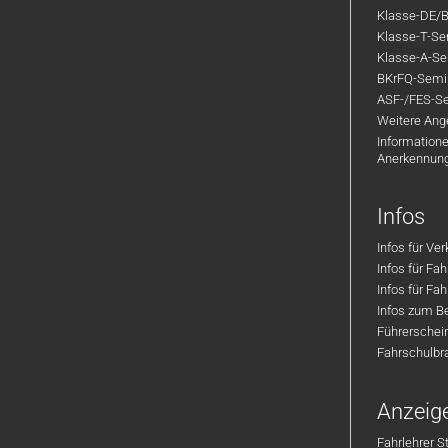
Klasse-DE/B
Klasse-T-Sem
Klasse-A-Sem
BKrFQ-Semi
ASF-/FES-Se
Weitere Ange
Informatione
Anerkennun
Infos
Infos für Ve
Infos für Fa
Infos für Fah
Infos zum Be
Führerschei
Fahrschulbr
Anzeig
Fahrlehrer S