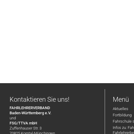
Kontaktieren Sie uns!
Menü
FAHRLEHRERVERBAND
Aktuelles
Baden-Württemberg e.V.
Fortbildung
und
Fahrschule 
FSG/TTVA mbH
Infos zu: Fa
Zuffenhauser Str. 3
Fahrlehrerbe
70825 Korntal-Münchingen