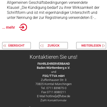
Allgemeinen Geschäftsbedingungen verwendete
Klausel ,,Die Kündigung bedarf zu ihrer Wirksamkeit der
Schriftform und ist mit eigenhändiger Unterschrift und
unter Nennung der zur Registrierung verwendeten E-…
... mehr
ÜBERSICHT
ZURÜCK
WEITERLESEN
Kontaktieren Sie uns!
FAHRLEHRERVERBAND
Baden-Württemberg e.V.
und
FSG/TTVA mbH
Zuffenhauser Str. 3
70825 Korntal-Münchingen
Tel. 0711 839875-0
Fax 0711 8380211
E-Mail hotline[at]flvbw.de
Zum
Kontaktformular