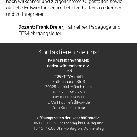
noch wirksamer und zielgerichteter zu gestalten sowie
aktuelle Entwicklungen im Deliktverhalten zu erkennen
und zu integrieren.
Dozent: Frank Dreier
, Fahrlehrer, Pädagoge und
FES-Lehrgangsleiter
Kontaktieren Sie uns!
FAHRLEHRERVERBAND
Baden-Württemberg e.V.
und
FSG/TTVA mbH
Zuffenhauser Str. 3
70825 Korntal-Münchingen
Tel. 0711 839875-0
Fax 0711 8380211
E-Mail hotline[at]flvbw.de
Zum
Kontaktformular
Öffnungszeiten der Geschäftsstelle:
09.00 - 12.15 Uhr Montag bis Freitag und
13.45 - 16.00 Uhr Montag bis Donnerstag