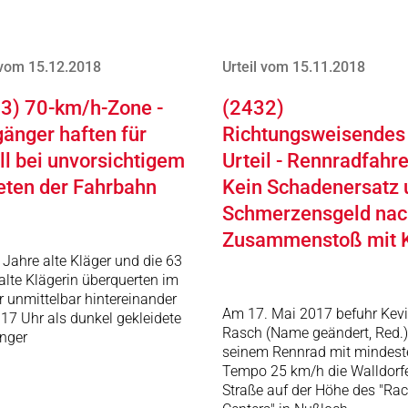
 vom 15.12.2018
Urteil vom 15.11.2018
3) 70-km/h-Zone -
(2432)
änger haften für
Richtungsweisendes
ll bei unvorsichtigem
Urteil - Rennradfahre
eten der Fahrbahn
Kein Schadenersatz 
Schmerzensgeld nac
Zusammenstoß mit 
 Jahre alte Kläger und die 63
alte Klägerin überquerten im
 unmittelbar hintereinander
Am 17. Mai 2017 befuhr Kev
17 Uhr als dunkel gekleidete
Rasch (Name geändert, Red.)
nger
seinem Rennrad mit mindest
Tempo 25 km/h die Walldorf
Straße auf der Höhe des "Rac