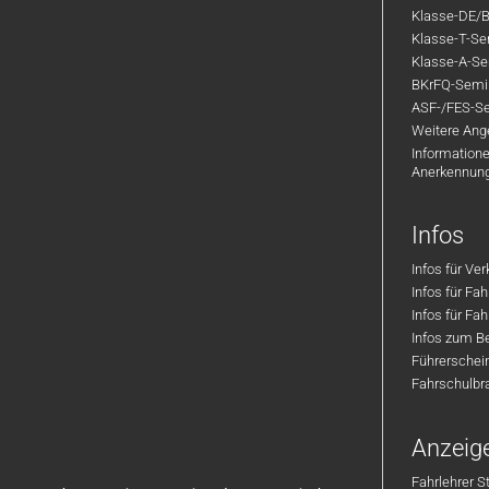
Klasse-DE/B
Klasse-T-Sem
Klasse-A-Sem
BKrFQ-Semi
ASF-/FES-Se
Weitere Ange
Informatione
Anerkennun
Infos
Infos für Ve
Infos für Fa
Infos für Fah
Infos zum Be
Führerschei
Fahrschulbr
Anzeig
Fahrlehrer S