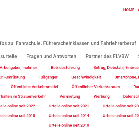
HOME
fos zu: Fahrschule, Führerscheinklassen und Fahrlehrerberuf
surteile
Fragen und Antworten
Partner des FLVBW
Arbeitgeber, -nehmer
Betriebsführung
Betrug, Diebstahl, Einbruc
ur, -umrüstung
Fußgänger
Geschwindigkeit
Smartphone, H
Öffentliche Verkehrsmittel
Öffentlicher Verkehrsraum
Rad
rhalten im Straßenverkehr
Vermietung
Werbung
Datensc
eile online seit 2022
Urteile online seit 2021
Urteile online seit 2
eile online seit 2015
Urteile online seit 2014
Urteile online seit 2
Urteile online seit 2010