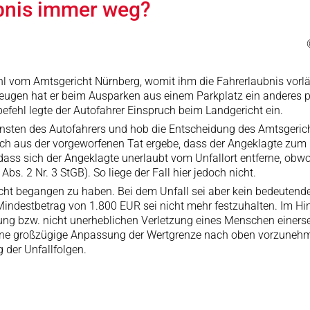
ubnis immer weg?
fehl vom Amtsgericht Nürnberg, womit ihm die Fahrerlaubnis vor
eugen hat er beim Ausparken aus einem Parkplatz ein anderes
efehl legte der Autofahrer Einspruch beim Landgericht ein.
nsten des Autofahrers und hob die Entscheidung des Amtsgerich
ch aus der vorgeworfenen Tat ergebe, dass der Angeklagte zum 
ass sich der Angeklagte unerlaubt vom Unfallort entferne, obwo
. 2 Nr. 3 StGB). So liege der Fall hier jedoch nicht.
ucht begangen zu haben. Bei dem Unfall sei aber kein bedeutend
indestbetrag von 1.800 EUR sei nicht mehr festzuhalten. Im Hinb
 bzw. nicht unerheblichen Verletzung eines Menschen einerseit
 eine großzügige Anpassung der Wertgrenze nach oben vorzunehm
 der Unfallfolgen.