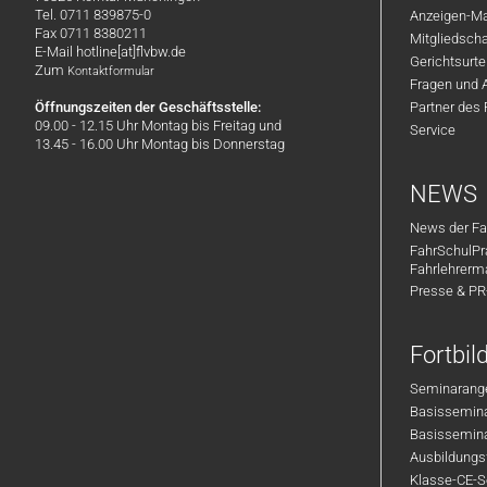
Tel. 0711 839875-0
Anzeigen-Ma
Fax 0711 8380211
Mitgliedsch
E-Mail hotline[at]flvbw.de
Gerichtsurte
Zum
Kontaktformular
Fragen und 
Öffnungszeiten der Geschäftsstelle:
Partner des
09.00 - 12.15 Uhr Montag bis Freitag und
Service
13.45 - 16.00 Uhr Montag bis Donnerstag
NEWS
News der Fa
FahrSchulPr
Fahrlehrerm
Presse & P
Fortbi
Seminarange
Basisseminar
Basisseminar
Ausbildungsf
Klasse-CE-Se