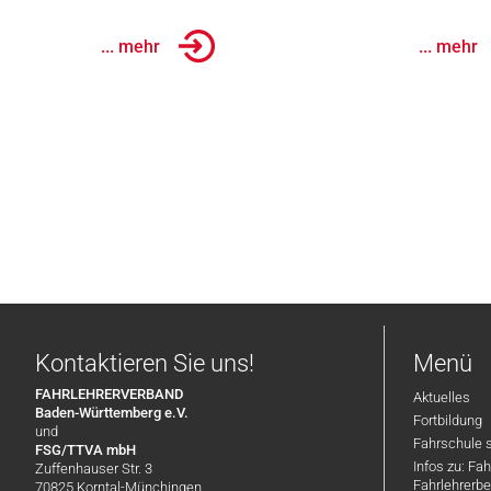
... mehr
... mehr
Kontaktieren Sie uns!
Menü
FAHRLEHRERVERBAND
Aktuelles
Baden-Württemberg e.V.
Fortbildung
und
Fahrschule 
FSG/TTVA mbH
Infos zu: Fa
Zuffenhauser Str. 3
Fahrlehrerbe
70825 Korntal-Münchingen