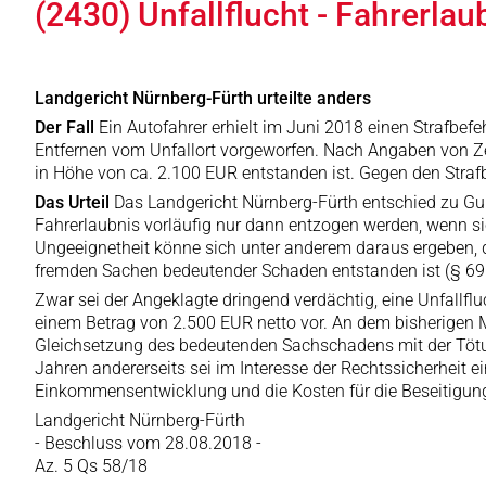
(2430) Unfallflucht - Fahrerla
Landgericht Nürnberg-Fürth urteilte anders
Der Fall
Ein Autofahrer erhielt im Juni 2018 einen Strafbe
Entfernen vom Unfallort vorgeworfen. Nach Angaben von Z
in Höhe von ca. 2.100 EUR entstanden ist. Gegen den Strafb
Das Urteil
Das Landgericht Nürnberg-Fürth entschied zu Gu
Fahrerlaubnis vorläufig nur dann entzogen werden, wenn si
Ungeeignetheit könne sich unter anderem daraus ergeben, d
fremden Sachen bedeutender Schaden entstanden ist (§ 69 Abs
Zwar sei der Angeklagte dringend verdächtig, eine Unfallfl
einem Betrag von 2.500 EUR netto vor. An dem bisherigen M
Gleichsetzung des bedeutenden Sachschadens mit der Tötung
Jahren andererseits sei im Interesse der Rechtssicherheit
Einkommensentwicklung und die Kosten für die Beseitigung
Landgericht Nürnberg-Fürth
- Beschluss vom 28.08.2018 -
Az. 5 Qs 58/18