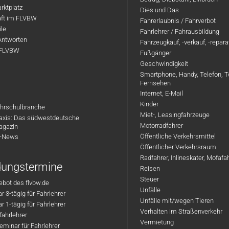
rktplatz
Dies und Das
aft im FLVBW
Fahrerlaubnis / Fahrverbot
ile
Fahrlehrer / Fahrausbildung
Antworten
Fahrzeugkauf, -verkauf, -repar
 FLVBW
Fußgänger
Geschwindigkeit
Smartphone, Handy, Telefon, T
Fernsehen
Internet, E-Mail
Kinder
hrschulbranche
Miet-, Leasingfahrzeuge
axis: Das südwestdeutsche
Motorradfahrer
agazin
Öffentliche Verkehrsmittel
R-News
Öffentlicher Verkehrsraum
Radfahrer, Inlineskater, Mofaf
ldungstermine
Reisen
Steuer
bot des flvbw.de
Unfälle
 3-tägig für Fahrlehrer
Unfälle mit/wegen Tieren
 1-tägig für Fahrlehrer
Verhalten im Straßenverkehr
ahrlehrer
Vermietung
minar für Fahrlehrer