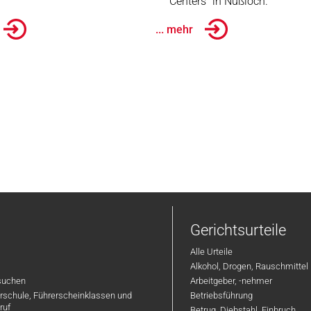
Centers" in Nußloch.
... mehr
Gerichtsurteile
Alle Urteile
Alkohol, Drogen, Rauschmittel
suchen
Arbeitgeber, -nehmer
hrschule, Führerscheinklassen und
Betriebsführung
ruf
Betrug, Diebstahl, Einbruch