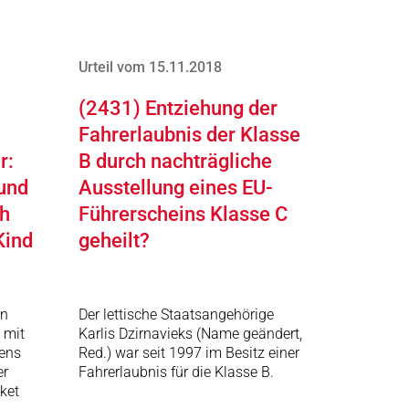
Urteil vom 15.11.2018
(2431) Entziehung der
Fahrerlaubnis der Klasse
r:
B durch nachträgliche
und
Ausstellung eines EU-
h
Führerscheins Klasse C
Kind
geheilt?
in
Der lettische Staatsangehörige
 mit
Karlis Dzirnavieks (Name geändert,
ens
Red.) war seit 1997 im Besitz einer
er
Fahrerlaubnis für die Klasse B.
ket