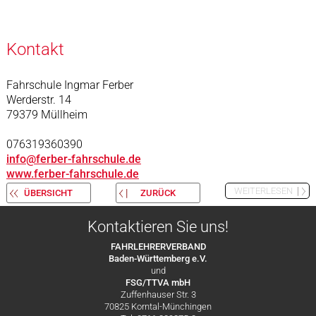
Kontakt
Fahrschule Ingmar Ferber
Werderstr. 14
79379 Müllheim
076319360390
info@ferber-fahrschule.de
www.ferber-fahrschule.de
WEITERLESEN
ÜBERSICHT
ZURÜCK
Kontaktieren Sie uns!
FAHRLEHRERVERBAND
Baden-Württemberg e.V.
und
FSG/TTVA mbH
Zuffenhauser Str. 3
70825 Korntal-Münchingen