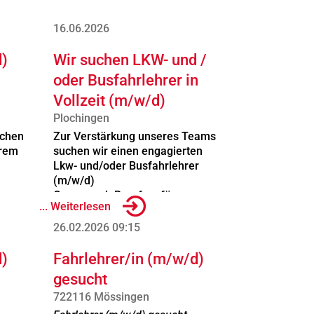
16.06.2026
d)
Wir suchen LKW- und /
oder Busfahrlehrer in
Vollzeit (m/w/d)
Plochingen
schen
Zur Verstärkung unseres Teams
hrem
suchen wir einen engagierten
Lkw- und/oder Busfahrlehrer
(m/w/d)
Gerne auch Berufsanfänger.
... Weiterlesen
Ihr Profil:
26.02.2026
09:15
ams
Pädagogisches Geschick
d)
Fahrlehrer/in (m/w/d)
und Freude am
gesucht
Unterrichten
d BE
722116 Mössingen
,
Verantwortungsbewusstsein Zuverlässigkeit
s.
Teamfähigkeit