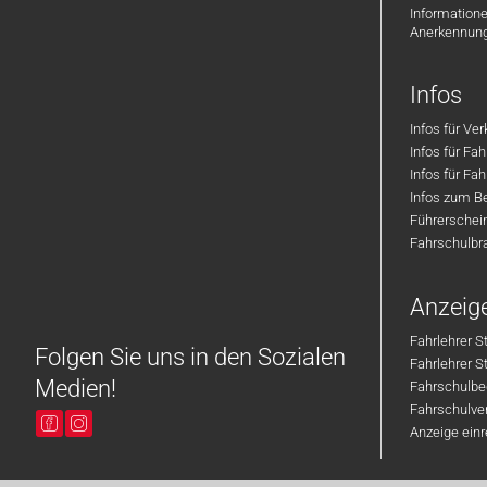
zusammen und schauen, ob die
Informatione
Chemie stimmt !
Anerkennun
Infos
Infos für Ve
Infos für Fa
Infos für Fah
Infos zum Be
Führerschei
Fahrschulbr
Anzeig
Fahrlehrer S
Folgen Sie uns in den Sozialen
Fahrlehrer 
Medien!
Fahrschulbe
Fahrschulver
Anzeige ein