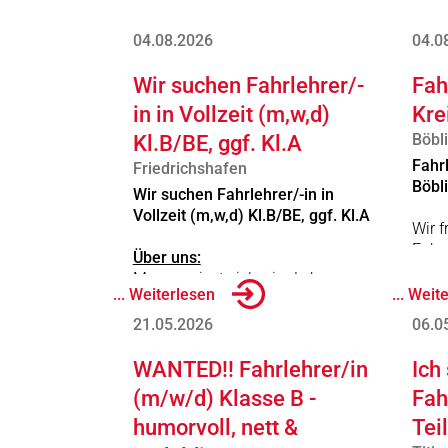
04.08.2026
04.0
Wir suchen Fahrlehrer/-
Fah
in in Vollzeit (m,w,d)
Kre
Böbl
Kl.B/BE, ggf. Kl.A
Fahr
Friedrichshafen
Böbl
Wir suchen Fahrlehrer/-in in
Vollzeit (m,w,d) Kl.B/BE, ggf. Kl.A
Wir 
Fahr
Über uns:
Gerne
Man vergisst vieles im Leben,
... Weiterlesen
... Weit
aber an die Fahrschulzeit erinnert
Fahrl
man sich immer! Bei ZERO to 100
21.05.2026
06.0
Vollz
in Friedrichshafen-Fischbach
bilden wir mit Spaß, modernster
WANTED!! Fahrlehrer/in
Ich
Wir b
Technik und auf Augenhöhe aus.
(m/w/d) Klasse B -
Fah
Um unserem Wachstum gerecht
humorvoll, nett &
Tei
zu werden, suchen wir
Verstärkung für unser junges,