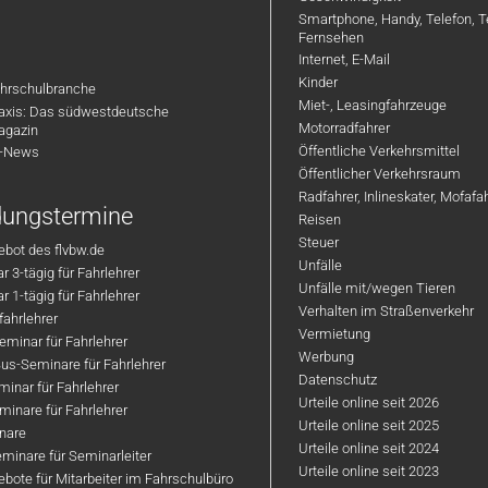
Arbeitsplatz – auch im
Ein modernes
Smartphone, Handy, Telefon, T
Winter
Arbeitsumfeld mit gut
Fernsehen
ausgestatteten
Bezahlte Fortbildung
Internet, E-Mail
Ausbildungsfahrzeugen
Kinder
Freie und flexible
hrschulbranche
Ein freundliches,
Miet-, Leasingfahrzeuge
Zeiteinteilung
axis: Das südwestdeutsche
familiäres Team
Motorradfahrer
agazin
Moderne Unterrichtsräume
Öffentliche Verkehrsmittel
R-News
Fort- und
und Schulungsmedien
Öffentlicher Verkehrsraum
Weiterbildungsmöglichk
Ein leistungsstarkes und
Radfahrer, Inlineskater, Mofaf
Wertschätzung, kurze
ldungstermine
erfolgsorientiertes Team
Reisen
Entscheidungswege un
Steuer
Regelmäßige
bot des flvbw.de
ein angenehmes
Unfälle
Firmenveranstaltungen, Firmenhandy,
 3-tägig für Fahrlehrer
Betriebsklima
Unfälle mit/wegen Tieren
Tablett
 1-tägig für Fahrlehrer
Verhalten im Straßenverkehr
ahrlehrer
Prüfort ist Müllheim
Vermietung
Wir freuen uns darauf, dich
minar für Fahrlehrer
/Baden
Werbung
kennenzulernen!
us-Seminare für Fahrlehrer
Datenschutz
und vieles mehr....
inar für Fahrlehrer
Urteile online seit 2026
inare für Fahrlehrer
Urteile online seit 2025
Dein Profil:
nare
Urteile online seit 2024
minare für Seminarleiter
Urteile online seit 2023
bote für Mitarbeiter im Fahrschulbüro