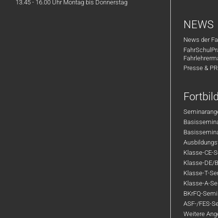
13.45 - 16.00 Uhr Montag bis Donnerstag
auch für deine tägliche
Wir freuen uns über Ihre
Hin- und Rückfahrt.
Bewerbung, ob Vollzeit, Teilzeit
NEWS
Eigenes Geschäftshandy
oder zur Aushilfe.
News der Fa
für die Organisation.
FahrSchulPr
Fahrschulen Emser
Echte Work-Life-Balance
:
Fahrlehrerm
Flexible Arbeitszeiten in
Presse & P
einer 5-Tage-Woche.
Junges, kleines Team:
Fortbi
Kurze Wege, entspannte
Atmosphäre und
Seminarange
kostenlose Getränke.
Basisseminar
Basisseminar
Ausbildungsf
Klasse-CE-Se
Bewerbung? Ganz unkompliziert
!
Klasse-DE/B
Kein Anschreiben, keine Mappe!
Klasse-T-Sem
Klasse-A-Sem
Melde dich einfach direkt per
BKrFQ-Semi
WhatsApp, Anruf oder E-Mail bei
ASF-/FES-Se
uns. Wir trinken einen Kaffee
Weitere Ange