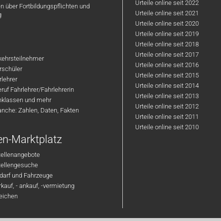
Abgeschlossene
Urteile online seit 2022
n über Fortbildungspflichten und
Ausbildung zum
Urteile online seit 2021
g
Fahrlehrer (m/w/d) auch
Urteile online seit 2020
egal welcher zusätzlichen
Urteile online seit 2019
Fahrlehrerklassen
Urteile online seit 2018
Urteile online seit 2017
Selbständige und
rkehrsteilnehmer
Urteile online seit 2016
motivierte Arbeitsweise
hrschüler
Urteile online seit 2015
rlehrer
Offen für Neuerungen und
Urteile online seit 2014
ruf Fahrlehrer/Fahrlehrerin
Innovationen z. B.
Urteile online seit 2013
nklassen und mehr
Simulator Ausbildung,
Urteile online seit 2012
anche: Zahlen, Daten, Fakten
Intensivkurse
Urteile online seit 2011
Freude an der Arbeit im
Urteile online seit 2010
Team
en-Marktplatz
Du suchst einen
tellenangebote
langfristigen Arbeitgeber
Stellengesuche
mit Perspektive
darf und Fahrzeuge
kauf, - ankauf, -vermietung
Gerne können wir uns auch vorab
reichen
unverbindlich kennenlernen.
Diskretion ist für uns
selbstverständlich.