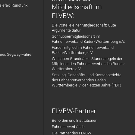
Weiterentwicklung
elefax, Rundfunk,
Mitgliedschaft im
FLVBW:
Gestalte mit uns die sichere
Die Vorteile einer Mitgliedschaft: Gute
Mobilität von morgen!
Argumente dafür
Schnuppermitgliedschaft im
Wir freuen uns auf deine
Fahrlehrerverband Baden-Württemberg e.V.
Bewerbung und darauf, dich
Fördermitglied im Fahrlehrerverband
eiten
kennenzulernen! 🚘
Baden-Württemberg e.V.
ahrer, Segway-Fahrer
Wir haben Grundsätze: Standesregeln der
Mitglieder des Fahrlehrerverbandes Baden-
d
Württemberg e.V.
Satzung, Geschäfts- und Kassenberichte
des Fahrlehrerverbandes Baden-
Württemberg e.V. der letzten Jahre (PDF)
FLVBW-Partner
Behörden und Institutionen
Fahrlehrerverbände
Die Partner des FLVBW