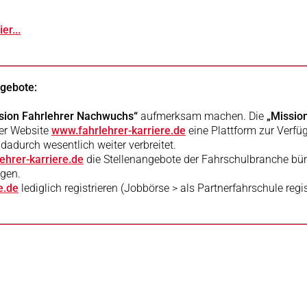
ier...
ngebote:
sion Fahrlehrer Nachwuchs“
aufmerksam machen. Die
„Missio
rer Website
www.fahrlehrer-karriere.de
eine Plattform zur Verfüg
 dadurch wesentlich weiter verbreitet.
ehrer-karriere.de
die Stellenangebote der Fahrschulbranche bü
ngen.
e.de
lediglich registrieren (Jobbörse > als Partnerfahrschule reg