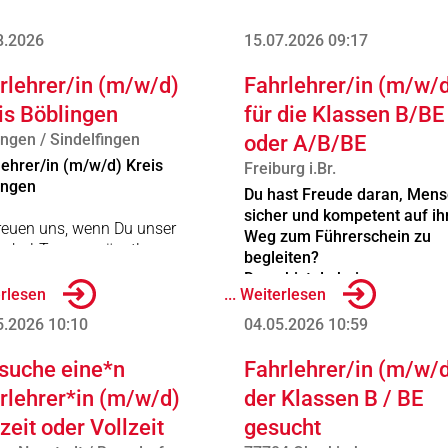
8.2026
15.07.2026
09:17
rlehrer/in (m/w/d)
Fahrlehrer/in (m/w/
is Böblingen
für die Klassen B/BE
ingen / Sindelfingen
oder A/B/BE
lehrer/in (m/w/d) Kreis
Freiburg i.Br.
ingen
Du hast Freude daran, Men
sicher und kompetent auf i
freuen uns, wenn Du unser
Weg zum Führerschein zu
schul-Team ergänzt!
begleiten?
 ab sofort!
Dann bist du bei uns genau
erlesen
... Weiterlesen
richtig!
ehrer/in (m / w / d) in
5.2026
10:10
04.05.2026
10:59
eit , Teilzeit
Zur Verstärkung unseres Te
suchen wir ab sofort eine/n
 suche eine*n
Fahrlehrer/in (m/w/
ieten :
engagierte/n Fahrlehrer/in
rlehrer*in (m/w/d)
der Klassen B / BE
(m/w/d) für die Klassen B un
Festanstellung für die Kl.
lzeit oder Vollzeit
gesucht
oder A, B und BE – in Vollzeit
B, gerne auch A und CE
Teilzeit oder auf Minijob-Basi