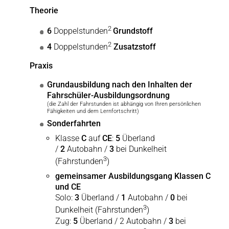
Theorie
2
6
Doppelstunden
Grundstoff
2
4
Doppelstunden
Zusatzstoff
Praxis
Grundausbildung nach den Inhalten der
Fahrschüler-Ausbildungsordnung
(die Zahl der Fahrstunden ist abhängig von Ihren persönlichen
Fähigkeiten und dem Lernfortschritt)
Sonderfahrten
Klasse
C
auf
CE
:
5
Überland
/
2
Autobahn /
3
bei Dunkelheit
3
(Fahrstunden
)
gemeinsamer Ausbildungsgang Klassen C
und CE
Solo:
3
Überland /
1
Autobahn /
0
bei
3
Dunkelheit (Fahrstunden
)
Zug:
5
Überland / 2 Autobahn /
3
bei