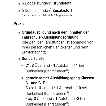
2
6 Doppelstunden
Grundstoff
2
6 Doppelstunden
Zusatzstoff
2
(bei Vorbesitz von D1 od. D: 2 Doppelstunden
)
Praxis
Grundausbildung nach den Inhalten der
Fahrschüler-Ausbildungsordnung
(die Zahl der Fahrstunden ist abhängig von
Ihren persönlichen Fähigkeiten und dem
Lernfortschritt)
Sonderfahrten
C1
:
3
Überland /
1
Autobahn /
1
bei
3
Dunkelheit (Fahrstunden
)
gemeinsamer Ausbildungsgang Klassen
C1 und C1E
Solo:
1
Überland /
1
Autobahn /
0
bei
3
Dunkelheit (Fahrstunden
)
Zug:
3
Überland /
1
Autobahn /
2
bei
3
Dunkelheit (Fahrstunden
)