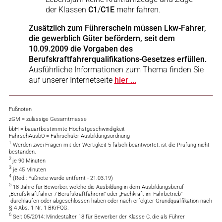
der Klassen
C1
/
C1E
mehr fahren.
Zusätzlich zum Führerschein müssen Lkw-Fahrer,
die gewerblich Güter befördern, seit dem
10.09.2009 die Vorgaben des
Berufskraftfahrerqualifikations-Gesetzes erfüllen.
Ausführliche Informationen zum Thema finden Sie
auf unserer Internetseite
hier ...
Fußnoten
zGM = zulässige Gesamtmasse
bbH = bauartbestimmte Höchstgeschwindigkeit
FahrschAusbO = Fahrschüler-Ausbildungsordnung
1
Werden zwei Fragen mit der Wertigkeit 5 falsch beantwortet, ist die Prüfung nicht
bestanden.
2
je 90 Minuten
3
je 45 Minuten
4
(Red.: Fußnote wurde entfernt - 21.03.19)
5
18 Jahre für Bewerber, welche die Ausbildung in dem Ausbildungsberuf
„Berufskraftfahrer / Berufskraftfahrerin“ oder „Fachkraft im Fahrbetrieb“
durchlaufen oder abgeschlossen haben oder nach erfolgter Grundqualifikation nach
§ 4 Abs. 1 Nr. 1 BKrFQG.
6
Seit 05/2014: Mindestalter 18 für Bewerber der Klasse C, die als Führer