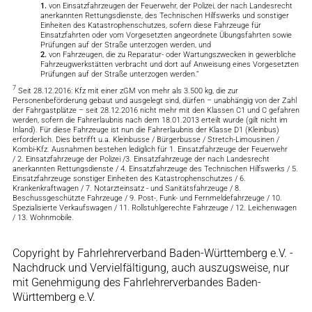
1.
von Einsatzfahrzeugen der Feuerwehr, der Polizei, der nach Landesrecht
anerkannten Rettungsdienste, des Technischen Hilfswerks und sonstiger
Einheiten des Katastrophenschutzes, sofern diese Fahrzeuge für
Einsatzfahrten oder vom Vorgesetzten angeordnete Übungsfahrten sowie
Prüfungen auf der Straße unterzogen werden, und
2.
von Fahrzeugen, die zu Reparatur- oder Wartungszwecken in gewerbliche
Fahrzeugwerkstätten verbracht und dort auf Anweisung eines Vorgesetzten
Prüfungen auf der Straße unterzogen werden.“
7
Seit 28.12.2016: Kfz mit einer zGM von mehr als 3.500 kg, die zur
Personenbeförderung gebaut und ausgelegt sind, dürfen – unabhängig von der Zahl
der Fahrgastplätze – seit 28.12.2016 nicht mehr mit den Klassen C1 und C gefahren
werden, sofern die Fahrerlaubnis nach dem 18.01.2013 erteilt wurde (gilt nicht im
Inland). Für diese Fahrzeuge ist nun die Fahrerlaubnis der Klasse D1 (Kleinbus)
erforderlich. Dies betrifft u.a. Kleinbusse / Bürgerbusse / Stretch-Limousinen /
Kombi-Kfz. Ausnahmen bestehen lediglich für 1. Einsatzfahrzeuge der Feuerwehr
/ 2. Einsatzfahrzeuge der Polizei /3. Einsatzfahrzeuge der nach Landesrecht
anerkannten Rettungsdienste / 4. Einsatzfahrzeuge des Technischen Hilfswerks / 5.
Einsatzfahrzeuge sonstiger Einheiten des Katastrophenschutzes / 6.
Krankenkraftwagen / 7. Notarzteinsatz - und Sanitätsfahrzeuge / 8.
Beschussgeschützte Fahrzeuge / 9. Post-, Funk- und Fernmeldefahrzeuge / 10.
Spezialisierte Verkaufswagen / 11. Rollstuhlgerechte Fahrzeuge / 12. Leichenwagen
/ 13. Wohnmobile.
Copyright by Fahrlehrerverband Baden-Württemberg e.V. -
Nachdruck und Vervielfältigung, auch auszugsweise, nur
mit Genehmigung des Fahrlehrerverbandes Baden-
Württemberg e.V.