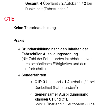
Gesamt
:
4
Überland /
2
Autobahn /
2
bei
3
Dunkelheit (Fahrstunden
)
C1E
Keine Theorieausbildung
Praxis
Grundausbildung nach den Inhalten der
Fahrschüler-Ausbildungsordnung
(die Zahl der Fahrstunden ist abhängig von
Ihren persönlichen Fähigkeiten und dem
Lernfortschritt)
Sonderfahrten
C1E
:
3
Überland /
1
Autobahn /
1
bei
3
Dunkelheit (Fahrstunden
)
gemeinsamer Ausbildungsgang
Klassen C1 und C1E
Solo:
1
Überland /
1
Autobahn /
0
bei