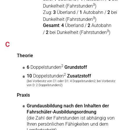
3
Dunkelheit (Fahrstunden
)
Zug:
3
Überland /
1
Autobahn /
2
bei
3
Dunkelheit (Fahrstunden
)
Gesamt
:
4
Überland /
2
Autobahn
3
/
2
bei Dunkelheit (Fahrstunden
)
C
Theorie
2
6
Doppelstunden
Grundstoff
2
10
Doppelstunden
Zusatzstoff
(bei Vorbesitz von C1 oder D1: 4 Doppelstunden2; bei Vorbesitz
von D: 2 Doppelstunden2)
Praxis
Grundausbildung nach den Inhalten der
Fahrschüler-Ausbildungsordnung
(die Zahl der Fahrstunden ist abhängig von
Ihren persönlichen Fähigkeiten und dem