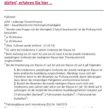
dürfen", erfahren Sie hier ...
Fußnoten
zGM = zulässige Gesamtmasse
bbH = bauartbestimmte Höchstgeschwindigkeit
1
Werden zwei Fragen mit der Wertigkeit 5 falsch beantwortet, ist die Prüfung nicht
bestanden.
2
je 90 Minuten
3
je 45 Minuten
4
(Red.: Fußnote wurde entfernt - 21.03.19)
5
20 Jahre bei mindestens 2 Jahren Vorbesitz der Klasse A2
6
Beim Aufstieg von A1 nach A2 und von A2 nach A ist bei jeweils mindestens
zweijährigem Vorbesitz der niedrigeren Klasse kein Theorieunterricht
vorgeschrieben.
7
Bei der Erweiterung von Klasse A1 auf A2 und von Klasse A2 auf A gilt folgendes:
1.
Bei mindestens zweijährigem Vorbesitz der jeweils niedrigeren Klasse ist
keine praktische Ausbildung vorgeschrieben. Allerdings muss sich der
Fahrlehrer, bevor er den Bewerber zur Prüfung vorstellt, davon überzeugen,
dass dieser die notwendigen Fähigkeiten und Kenntnisse besitzt.
2.
Besitzt der Bewerber die jeweils niedrigere Klasse noch nicht seit
mindestens zwei Jahren oder will er von der Klasse A1 (alt: 1b) direkt auf A
aufsteigen, ist die Anzahl der besonderen Ausbildungsfahrten reduziert auf:
3
3
3 Fahrstunden Überland
, 2 Fahrstunden Autobahn
, 1 Fahrstunde bei
3
Dunkelheit
.
8
Fahrzeugklasse nach Verordnung (EU) Nr. 168/2013
9