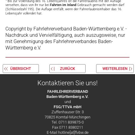
Bis zur Vollendung des 16. Lebensjahres ist die Fahrerlaubnis mit der Auflage
versehen, dass von ihr nur bei
Fahrten im Inland
Gebrauch gemacht werden darf
(Schlüsselzahl 195). Die Auflage entfällt, wenn der Fahrerlaubnisinhaber das 16.
Lebensjahr vollendet hat.
Copyright by Fahrlehrerverband Baden-Württemberg e.V. -
Nachdruck und Vervielfältigung, auch auszugsweise, nur
mit Genehmigung des Fahrlehrerverbandes Baden-
Württemberg e.V.
ÜBERSICHT
ZURÜCK
WEITERLESEN
Kontaktieren Sie uns!
FAHRLEHRERVERBAND
Baden-Württemberg e.V.
und
FSG/TTVA mbH
Zuffenhauser Str. 3
70825 Korntal-Münchingen
Tel. 0711 839875-0
Fax 0711 8380211
E-Mail hotline[at]flvbw.de