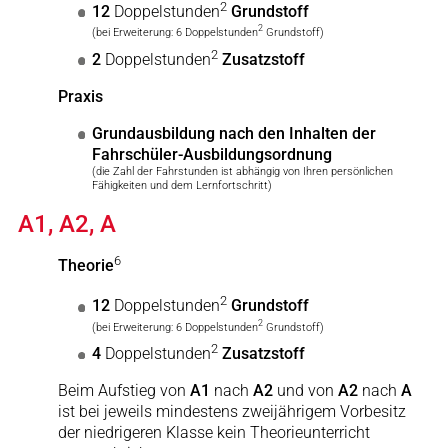
2
12
Doppelstunden
Grundstoff
2
(bei Erweiterung: 6 Doppelstunden
Grundstoff)
2
2
Doppelstunden
Zusatzstoff
Praxis
Grundausbildung nach den Inhalten der
Fahrschüler-Ausbildungsordnung
(die Zahl der Fahrstunden ist abhängig von Ihren persönlichen
Fähigkeiten und dem Lernfortschritt)
A1, A2, A
6
Theorie
2
12
Doppelstunden
Grundstoff
2
(bei Erweiterung: 6 Doppelstunden
Grundstoff)
2
4
Doppelstunden
Zusatzstoff
Beim Aufstieg von
A1
nach
A2
und von
A2
nach
A
ist bei jeweils mindestens zweijährigem Vorbesitz
der niedrigeren Klasse kein Theorieunterricht