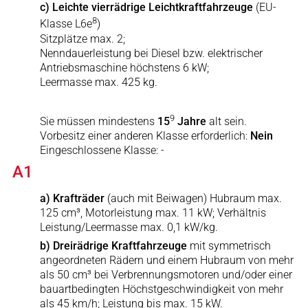
c) Leichte vierrädrige Leichtkraftfahrzeuge
(EU-
8
Klasse L6e
)
Sitzplätze max. 2;
Nenndauerleistung bei Diesel bzw. elektrischer
Antriebsmaschine höchstens 6 kW;
Leermasse max. 425 kg.
9
Sie müssen mindestens
15
Jahre
alt sein.
Vorbesitz einer anderen Klasse erforderlich:
Nein
Eingeschlossene Klasse: -
A1
a) Krafträder
(auch mit Beiwagen) Hubraum max.
125 cm³, Motorleistung max. 11 kW; Verhältnis
Leistung/Leermasse max. 0,1 kW/kg.
b) Dreirädrige Kraftfahrzeuge
mit symmetrisch
angeordneten Rädern und einem Hubraum von mehr
als 50 cm³ bei Verbrennungsmotoren und/oder einer
bauartbedingten Höchstgeschwindigkeit von mehr
als 45 km/h; Leistung bis max. 15 kW.