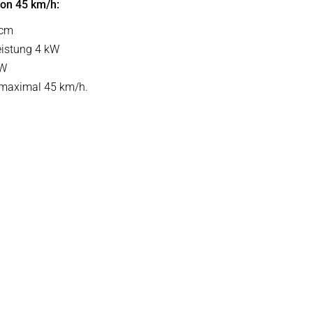
von 45 km/h:
ccm
istung 4 kW
kW
 maximal 45 km/h.