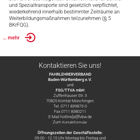
und Spezialtransporte sind gesetzlich verpflichtet,
wiederkehrend innerhalb bestimmter Zeiträume an
Weiterbildungsmaßnahmen teilzunehmen (§ 5
BKrFQG).
... mehr
Kontaktieren Sie uns!
FAHRLEHRERVERBAND
Baden-Württemberg e.V.
und
FSG/TTVA mbH
Zuffenhauser Str. 3
70825 Korntal-Münchingen
Tel. 0711 839875-0
Fax 0711 8380211
E-Mail hotline[at]flvbw.de
Zum
Kontaktformular
Öffnungszeiten der Geschäftsstelle:
09.00 - 12.15 Uhr Montag bis Freitag und