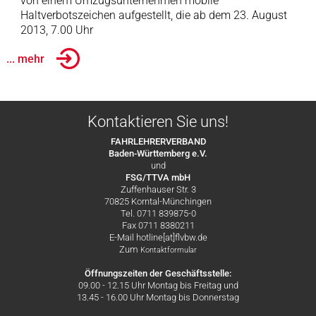
von einem Umzugsunternehmen mobile
Haltverbotszeichen aufgestellt, die ab dem 23. August
2013, 7.00 Uhr
... mehr
Kontaktieren Sie uns!
FAHRLEHRERVERBAND
Baden-Württemberg e.V.
und
FSG/TTVA mbH
Zuffenhauser Str. 3
70825 Korntal-Münchingen
Tel. 0711 839875-0
Fax 0711 8380211
E-Mail hotline[at]flvbw.de
Zum
Kontaktformular
Öffnungszeiten der Geschäftsstelle:
09.00 - 12.15 Uhr Montag bis Freitag und
13.45 - 16.00 Uhr Montag bis Donnerstag