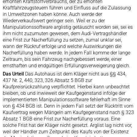
erhöhten Kraftstoffverbrauchs, der zu erhöhten
Kraftfahrzeugsteuern führen und Einfluss auf die Zulassung
in Umweltzonen haben könne. Auch werde der
Wiederverkaufswert geringer sein. Weil er zu der
Manipulationssoftware arglistig getäuscht worden sei, sei es
ihm nicht zuzumuten gewesen, dem Audi-Vertragshändler
eine Frist zur Nacherfüllung zu setzen, zumal unklar sei,
wann der Rückruf erfolge und welche Auswirkungen die
Nacherfüllung haben werde. In jedem Fall komme der lange
Zeitraum, bis sein Fahrzeug nachgebessert werde, einer
ernsthaften und endgültigen Erfüllungsverweigerung gleich.
Das Urteil
Das Autohaus ist dem Kläger nicht aus §§ 434,
437 Nr. 2, 440, 323, 326 Absatz 5 BGB zur
Kaufpreisrückzahlung verpflichtet. Hierbei kann unbeachtet
bleiben, ob und inwieweit der Kaufgegenstand infolge der
implementierten Manipulationssoftware fehlerhaft im Sinne
von § 434 BGB ist. Denn in jedem Fall setzt der Rücktritt vom
Kaufvertrag wegen Mängeln am Kaufgegenstand nach § 323
Absatz 1 BGB eine Frist zur Nacherfüllung voraus. Eine
solche Frist hat der Kläger nicht gesetzt. Arglist lag nicht vor,
weil der Händler zum Zeitpunkt des Kaufs von der Existenz