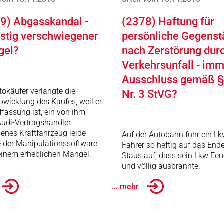
9) Abgasskandal -
(2378) Haftung für
istig verschwiegener
persönliche Gegens
gel?
nach Zerstörung dur
Verkehrsunfall - im
Ausschluss gemäß §
tokäufer verlangte die
Nr. 3 StVG?
wicklung des Kaufes, weil er
ffassung ist, ein von ihm
udi-Vertragshändler
enes Kraftfahrzeug leide
Auf der Autobahn fuhr ein Lk
e der Manipulationssoftware
Fahrer so heftig auf das End
einem erheblichen Mangel.
Staus auf, dass sein Lkw Feu
und völlig ausbrannte.
... mehr