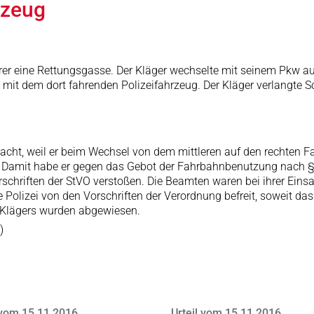
rzeug
rer eine Rettungsgasse. Der Kläger wechselte mit seinem Pkw auf
r mit dem dort fahrenden Polizeifahrzeug. Der Kläger verlangte S
rsacht, weil er beim Wechsel von dem mittleren auf den rechten 
i. Damit habe er gegen das Gebot der Fahrbahnbenutzung nach §
rschriften der StVO verstoßen. Die Beamten waren bei ihrer Ein
e Polizei von den Vorschriften der Verordnung befreit, soweit da
s Klägers wurden abgewiesen.
)
 vom 15.11.2016
Urteil vom 15.11.2016