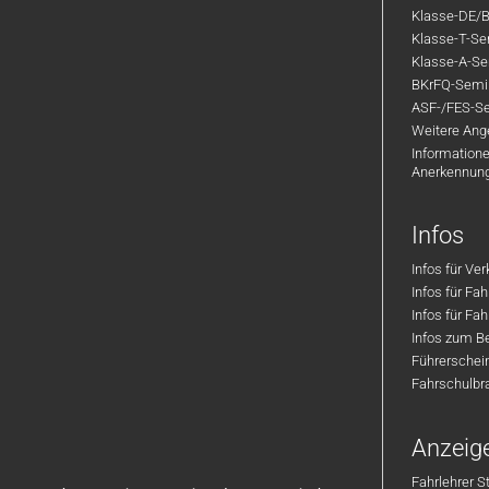
Klasse-DE/B
Klasse-T-Sem
Klasse-A-Sem
BKrFQ-Semi
ASF-/FES-Se
Weitere Ange
Informatione
Anerkennun
Infos
Infos für Ve
Infos für Fa
Infos für Fah
Infos zum Be
Führerschei
Fahrschulbr
Anzeig
Fahrlehrer S