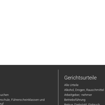
Gerichtsurteile
Alle Urteile
Alkohol, Drogen, Rauschmittel
suchen
Arbeitgeber, -nehmer
hrschule, Führerscheinklassen und
Betriebsführung
ruf
Betrug, Diebstahl, Einbruch