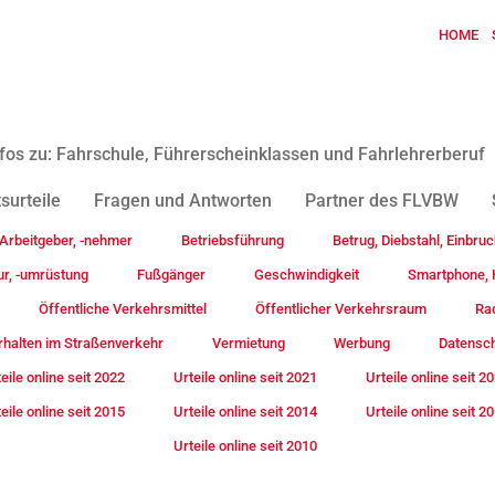
HOME
fos zu: Fahrschule, Führerscheinklassen und Fahrlehrerberuf
surteile
Fragen und Antworten
Partner des FLVBW
Arbeitgeber, -nehmer
Betriebsführung
Betrug, Diebstahl, Einbruc
ur, -umrüstung
Fußgänger
Geschwindigkeit
Smartphone, H
Öffentliche Verkehrsmittel
Öffentlicher Verkehrsraum
Rad
rhalten im Straßenverkehr
Vermietung
Werbung
Datensc
eile online seit 2022
Urteile online seit 2021
Urteile online seit 2
eile online seit 2015
Urteile online seit 2014
Urteile online seit 2
Urteile online seit 2010