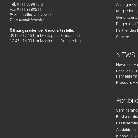
Tel. 0711 839875-0
Anzeigen-Ma
Fax 0711 8380211
Mitgliedsch
E-Mail hotline[at]flvbw.de
Gerichtsurte
Zum
Kontaktformular
Fragen und 
Öffnungszeiten der Geschäftsstelle:
Partner des
09.00 - 12.15 Uhr Montag bis Freitag und
Service
13.45 - 16.00 Uhr Montag bis Donnerstag
NEWS
News der Fa
FahrSchulPr
Fahrlehrerm
Presse & P
Fortbi
Seminarange
Basisseminar
Basisseminar
Ausbildungsf
Klasse-CE-Se