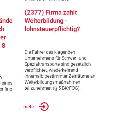
(2377) Firma zahlt
tände
Weiterbildung -
ch
lohnsteuerpflichtig?
mer
 8
Die Fahrer des klagenden
Unternehmens für Schwer- und
Spezialtransporte sind gesetzlich
verpflichtet, wiederkehrend
innerhalb bestimmter Zeiträume an
w-
Weiterbildungsmaßnahmen
e eines
teilzunehmen (§ 5 BKrFQG).
er fing
... mehr