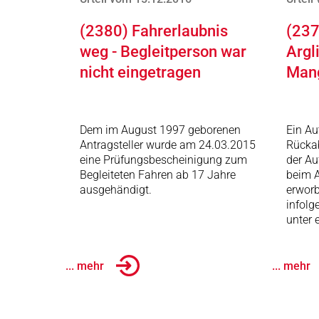
(2380) Fahrerlaubnis
(237
weg - Begleitperson war
Argl
nicht eingetragen
Man
Dem im August 1997 geborenen
Ein Au
Antragsteller wurde am 24.03.2015
Rückab
eine Prüfungsbescheinigung zum
der Au
Begleiteten Fahren ab 17 Jahre
beim A
ausgehändigt.
erworb
infolg
unter 
... mehr
... mehr