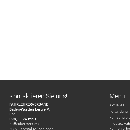
Kontaktieren Sie uns!
Menü
FAHRLEHRERVERBAND
Aktuelles
Baden-Württemberg e.V.
Fortbildung
und
Fahrschule 
FSG/TTVA mbH
Infos zu: Fa
Zuffenhauser Str. 3
Fahrlehrerbe
70825 Korntal-Münchingen