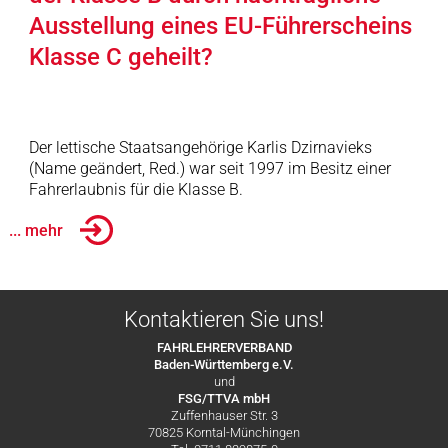
Ausstellung eines EU-Führerscheins
Klasse C geheilt?
Der lettische Staatsangehörige Karlis Dzirnavieks
(Name geändert, Red.) war seit 1997 im Besitz einer
Fahrerlaubnis für die Klasse B.
... mehr
Kontaktieren Sie uns!
FAHRLEHRERVERBAND
Baden-Württemberg e.V.
und
FSG/TTVA mbH
Zuffenhauser Str. 3
70825 Korntal-Münchingen