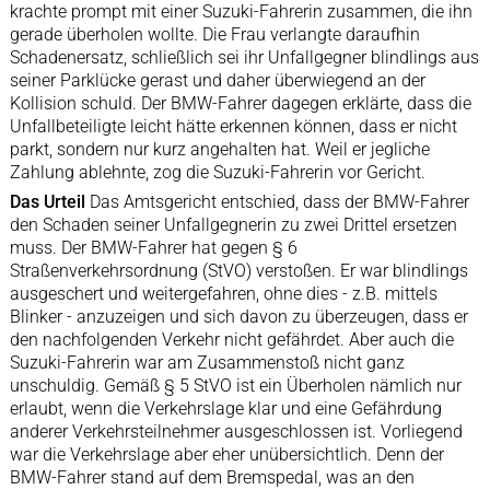
krachte prompt mit einer Suzuki-Fahrerin zusammen, die ihn
gerade überholen wollte. Die Frau verlangte daraufhin
Schadenersatz, schließlich sei ihr Unfallgegner blindlings aus
seiner Parklücke gerast und daher überwiegend an der
Kollision schuld. Der BMW-Fahrer dagegen erklärte, dass die
Unfallbeteiligte leicht hätte erkennen können, dass er nicht
parkt, sondern nur kurz angehalten hat. Weil er jegliche
Zahlung ablehnte, zog die Suzuki-Fahrerin vor Gericht.
Das Urteil
Das Amtsgericht entschied, dass der BMW-Fahrer
den Schaden seiner Unfallgegnerin zu zwei Drittel ersetzen
muss. Der BMW-Fahrer hat gegen § 6
Straßenverkehrsordnung (StVO) verstoßen. Er war blindlings
ausgeschert und weitergefahren, ohne dies - z.B. mittels
Blinker - anzuzeigen und sich davon zu überzeugen, dass er
den nachfolgenden Verkehr nicht gefährdet. Aber auch die
Suzuki-Fahrerin war am Zusammenstoß nicht ganz
unschuldig. Gemäß § 5 StVO ist ein Überholen nämlich nur
erlaubt, wenn die Verkehrslage klar und eine Gefährdung
anderer Verkehrsteilnehmer ausgeschlossen ist. Vorliegend
war die Verkehrslage aber eher unübersichtlich. Denn der
BMW-Fahrer stand auf dem Bremspedal, was an den