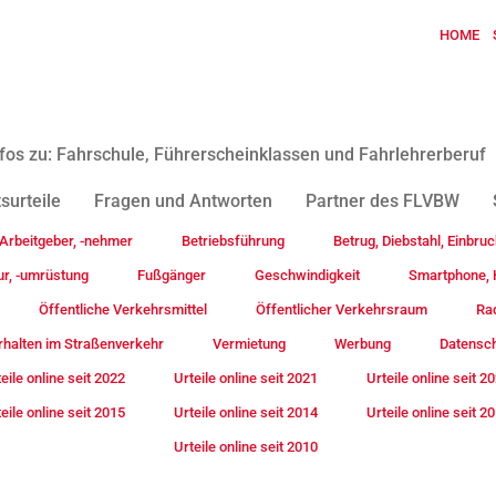
HOME
fos zu: Fahrschule, Führerscheinklassen und Fahrlehrerberuf
surteile
Fragen und Antworten
Partner des FLVBW
Arbeitgeber, -nehmer
Betriebsführung
Betrug, Diebstahl, Einbruc
ur, -umrüstung
Fußgänger
Geschwindigkeit
Smartphone, H
Öffentliche Verkehrsmittel
Öffentlicher Verkehrsraum
Rad
rhalten im Straßenverkehr
Vermietung
Werbung
Datensc
eile online seit 2022
Urteile online seit 2021
Urteile online seit 2
eile online seit 2015
Urteile online seit 2014
Urteile online seit 2
Urteile online seit 2010