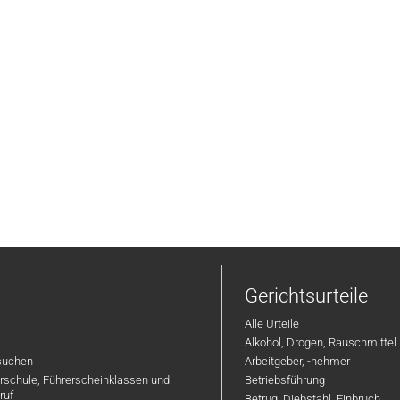
Gerichtsurteile
Alle Urteile
Alkohol, Drogen, Rauschmittel
suchen
Arbeitgeber, -nehmer
hrschule, Führerscheinklassen und
Betriebsführung
ruf
Betrug, Diebstahl, Einbruch