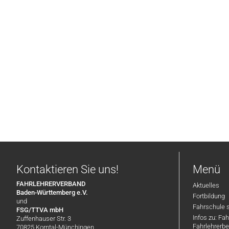
Kontaktieren Sie uns!
Menü
FAHRLEHRERVERBAND
Aktuelles
Baden-Württemberg e.V.
Fortbildung
und
Fahrschule 
FSG/TTVA mbH
Infos zu: Fa
Zuffenhauser Str. 3
Fahrlehrerbe
70825 Korntal-Münchingen