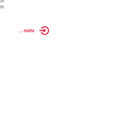
von
en.
... mehr