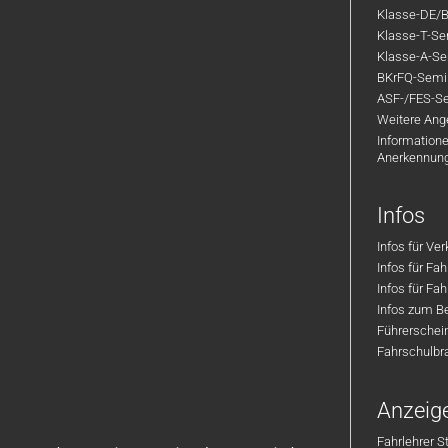
Klasse-DE/B
Klasse-T-Sem
Klasse-A-Sem
BKrFQ-Semi
ASF-/FES-Se
Weitere Ange
Informatione
Anerkennun
Infos
Infos für Ve
Infos für Fa
Infos für Fah
Infos zum Be
Führerschei
Fahrschulbr
Anzeig
Fahrlehrer S