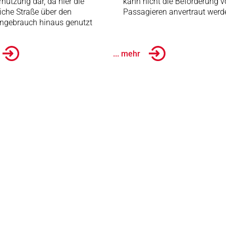
nutzung dar, da hier die
kann nicht die Beförderung 
liche Straße über den
Passagieren anvertraut werd
ngebrauch hinaus genutzt
... mehr