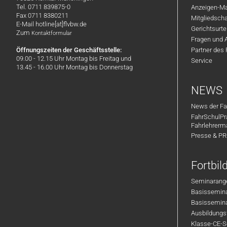
Tel. 0711 839875-0
Anzeigen-Ma
Fax 0711 8380211
Mitgliedsch
E-Mail hotline[at]flvbw.de
Gerichtsurte
Zum
Kontaktformular
Fragen und 
Öffnungszeiten der Geschäftsstelle:
Partner des
09.00 - 12.15 Uhr Montag bis Freitag und
Service
13.45 - 16.00 Uhr Montag bis Donnerstag
NEWS
News der Fa
FahrSchulPr
Fahrlehrerm
Presse & P
Fortbi
Seminarange
Basisseminar
Basisseminar
Ausbildungsf
Klasse-CE-Se