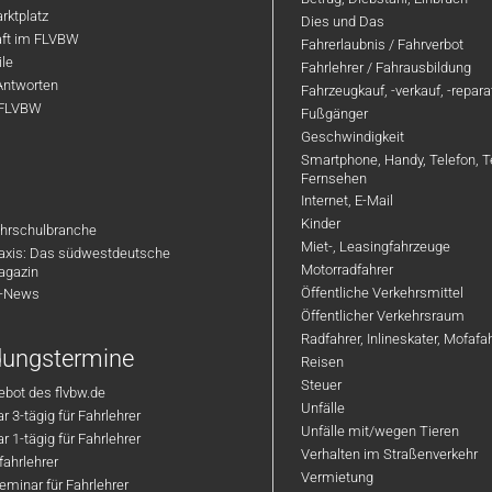
rktplatz
Dies und Das
aft im FLVBW
Fahrerlaubnis / Fahrverbot
ile
Fahrlehrer / Fahrausbildung
Antworten
Fahrzeugkauf, -verkauf, -repar
 FLVBW
Fußgänger
Geschwindigkeit
Smartphone, Handy, Telefon, T
Fernsehen
Internet, E-Mail
Kinder
hrschulbranche
Miet-, Leasingfahrzeuge
axis: Das südwestdeutsche
Motorradfahrer
agazin
Öffentliche Verkehrsmittel
R-News
Öffentlicher Verkehrsraum
Radfahrer, Inlineskater, Mofaf
ldungstermine
Reisen
Steuer
bot des flvbw.de
Unfälle
 3-tägig für Fahrlehrer
Unfälle mit/wegen Tieren
 1-tägig für Fahrlehrer
Verhalten im Straßenverkehr
ahrlehrer
Vermietung
minar für Fahrlehrer