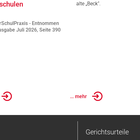
schulen
alte „Beck“.
rSchulPraxis - Entnommen
sgabe Juli 2026, Seite 390
... mehr
Gerichtsurteile