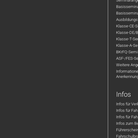
Seminarange
Basisseminar
Basisseminar
Ausbildungsf
Klasse-CE-Se
Klasse-DE/B
Klasse-T-Sem
Klasse-A-Sem
BKrFQ-Semi
ASF-/FES-Se
Weitere Ange
Informatione
Anerkennun
Infos
Infos für Ve
Infos für Fa
Infos für Fah
Infos zum Be
Führerschei
Fahrschulbr