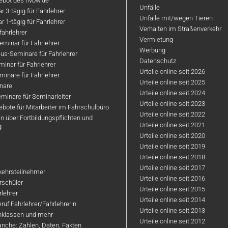
bot des flvbw.de
Unfälle
 3-tägig für Fahrlehrer
Unfälle mit/wegen Tieren
 1-tägig für Fahrlehrer
Verhalten im Straßenverkehr
ahrlehrer
Vermietung
minar für Fahrlehrer
Werbung
us-Seminare für Fahrlehrer
Datenschutz
inar für Fahrlehrer
Urteile online seit 2026
inare für Fahrlehrer
Urteile online seit 2025
nare
Urteile online seit 2024
minare für Seminarleiter
Urteile online seit 2023
bote für Mitarbeiter im Fahrschulbüro
Urteile online seit 2022
n über Fortbildungspflichten und
Urteile online seit 2021
g
Urteile online seit 2020
Urteile online seit 2019
Urteile online seit 2018
Urteile online seit 2017
rkehrsteilnehmer
Urteile online seit 2016
hrschüler
Urteile online seit 2015
rlehrer
Urteile online seit 2014
ruf Fahrlehrer/Fahrlehrerin
Urteile online seit 2013
nklassen und mehr
Urteile online seit 2012
anche: Zahlen, Daten, Fakten