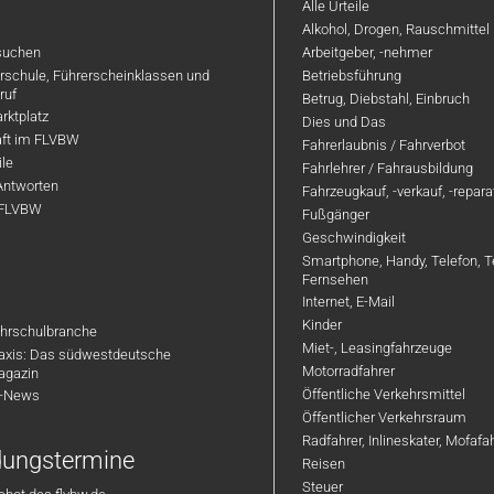
Alle Urteile
Alkohol, Drogen, Rauschmittel
suchen
Arbeitgeber, -nehmer
hrschule, Führerscheinklassen und
Betriebsführung
ruf
Betrug, Diebstahl, Einbruch
rktplatz
Dies und Das
aft im FLVBW
Fahrerlaubnis / Fahrverbot
ile
Fahrlehrer / Fahrausbildung
Antworten
Fahrzeugkauf, -verkauf, -repar
 FLVBW
Fußgänger
Geschwindigkeit
Smartphone, Handy, Telefon, T
Fernsehen
Internet, E-Mail
Kinder
hrschulbranche
Miet-, Leasingfahrzeuge
axis: Das südwestdeutsche
Motorradfahrer
agazin
Öffentliche Verkehrsmittel
R-News
Öffentlicher Verkehrsraum
Radfahrer, Inlineskater, Mofaf
ldungstermine
Reisen
Steuer