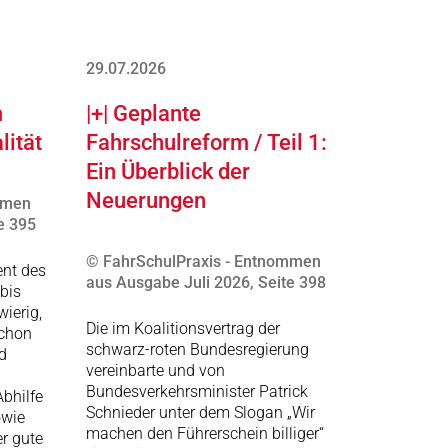
29.07.2026
m
|+| Geplante
lität
Fahrschulreform / Teil 1:
Ein Überblick der
Neuerungen
mmen
e 395
© FahrSchulPraxis - Entnommen
ent des
aus Ausgabe Juli 2026, Seite 398
bis
ierig,
Die im Koalitionsvertrag der
schon
schwarz-roten Bundesregierung
d
vereinbarte und von
Bundesverkehrsminister Patrick
bhilfe
Schnieder unter dem Slogan „Wir
owie
machen den Führerschein billiger“
r gute