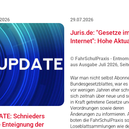
.2026
29.07.2026
Juris.de: "Gesetze i
Internet": Hohe Aktua
© FahrSchulPraxis - Entno
aus Ausgabe Juli 2026, Seit
War man nicht selbst Abonn
Bundesgesetzblattes, war es 
vor wenigen Jahren eher schw
sich zeitnah über neue und 
in Kraft getretene Gesetze un
Verordnungen sowie deren
Änderungen zu informieren. A
TE: Schnieders
boten die FahrSchulPraxis s
e Enteignung der
Loseblattsammlungen wie de