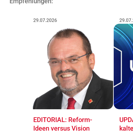
Empfehlungen:
29.07.2026
29.07
EDITORIAL: Reform-
UPDA
Ideen versus Vision
kalt