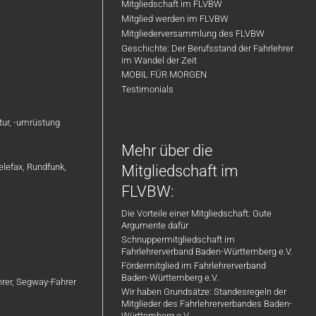
Mitgliedschaft im FLVBW
Mitglied werden im FLVBW
Mitgliederversammlung des FLVBW
Geschichte: Der Berufsstand der Fahrlehrer
im Wandel der Zeit
MOBIL FÜR MORGEN
Testimonials
atur, -umrüstung
Mehr über die
elefax, Rundfunk,
Mitgliedschaft im
FLVBW:
Die Vorteile einer Mitgliedschaft: Gute
Argumente dafür
Schnuppermitgliedschaft im
Fahrlehrerverband Baden-Württemberg e.V.
Fördermitglied im Fahrlehrerverband
Baden-Württemberg e.V.
ahrer, Segway-Fahrer
Wir haben Grundsätze: Standesregeln der
Mitglieder des Fahrlehrerverbandes Baden-
Württemberg e.V.