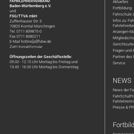
FAHRLEHRERVERBAND
Aktuelles
Baden-Württemberg e.V.
Fortbildung
und
Fahrschule 
FSG/TTVA mbH
Infos zu: Fa
Zuffenhauser Str. 3
Fahrlehrerbe
70825 Korntal-Münchingen
Tel. 0711 839875-0
Anzeigen-Ma
Fax 0711 8380211
Mitgliedsch
E-Mail hotline[at]flvbw.de
Gerichtsurte
Zum
Kontaktformular
Fragen und 
Öffnungszeiten der Geschäftsstelle:
Partner des
09.00 - 12.15 Uhr Montag bis Freitag und
Service
13.45 - 16.00 Uhr Montag bis Donnerstag
NEWS
News der Fa
FahrSchulPr
Fahrlehrerm
Presse & P
Fortbi