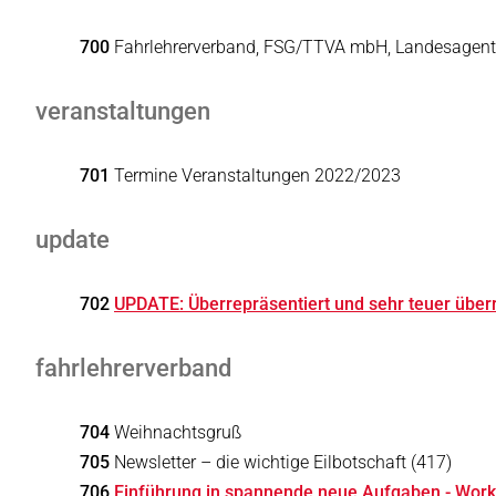
700
Fahrlehrerverband, FSG/TTVA mbH, Landesagentu
veranstaltungen
701
Termine Veranstaltungen 2022/2023
update
702
UPDATE: Überrepräsentiert und sehr teuer überr
fahrlehrerverband
704
Weihnachtsgruß
705
Newsletter – die wichtige Eilbotschaft (417)
706
Einführung in spannende neue Aufgaben - Works