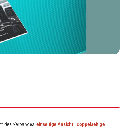
um des Verbandes:
einseitige Ansicht
-
doppelseitige