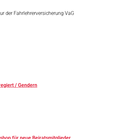
r der Fahrlehrerversicherung VaG
egiert / Gendern
hop für neue Beiratsmitglieder