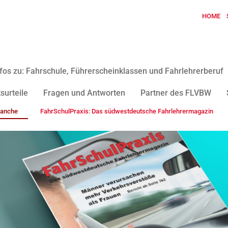
HOME
fos zu: Fahrschule, Führerscheinklassen und Fahrlehrerberuf
surteile
Fragen und Antworten
Partner des FLVBW
ranche
FahrSchulPraxis: Das südwestdeutsche Fahrlehrermagazin