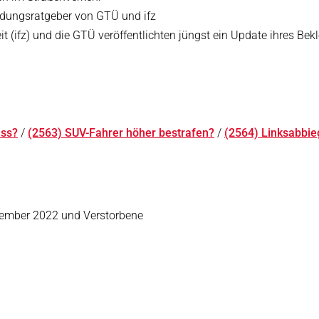
eidungsratgeber von GTÜ und ifz
it (ifz) und die GTÜ veröffentlichten jüngst ein Update ihres Bek
uss?
/
(2563) SUV-Fahrer höher bestrafen?
/
(2564) Linksabbieg
zember 2022 und Verstorbene