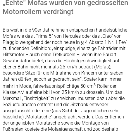
„Echte“ Mofas wurden von gedrosselten
Motorrollern verdrängt
Bis weit in die 90er-Jahre hinein entsprachen handelsübliche
Mofas wie das „Prima 5“ von Hercules oder das „Ciao“ von
Piaggio weitgehend der noch heute in § 4 Absatz 1 Nr. 1 FeV
zu findenden Definition: „einspurige, einsitzige Fahrräder mit
Hilfsmotor – auch ohne Tretkurbeln –, wenn ihre Bauart
Gewähr dafür bietet, dass die Höchstgeschwindigkeit auf
ebener Bahn nicht mehr als 25 km/h beträgt (Mofas);
besondere Sitze für die Mitnahme von Kindern unter sieben
Jahren dürfen jedoch angebracht sein“. Später kam immer
3
mehr in Mode, fahrerlaubnispflichtige 50-cm
-Roller der
Klasse AM auf eine bbH von 25 km/h zu drosseln. Um das
Merkmal „Einsitzigkeit“ zu erreichen, mussten dazu aber die
Soziusfußrasten entfernt und die Sitzbank entweder
ausgetauscht oder eine (aus Sicht der Jugendlichen sehr
hässliche) „Mofatasche“ angebracht werden. Das Entfernen
der ungeliebten Mofatasche sowie die Montage von
Fußrasten kostete die Mofaeigenschaft und zog deshalb