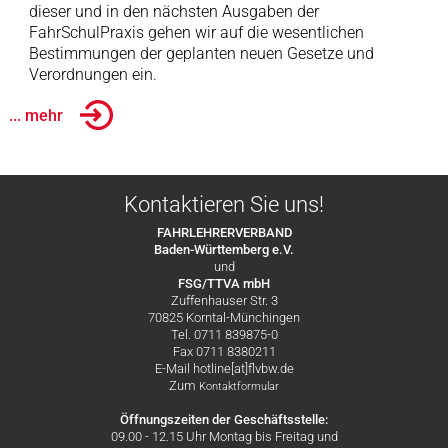
dieser und in den nächsten Ausgaben der
FahrSchulPraxis gehen wir auf die wesentlichen
Bestimmungen der geplanten neuen Gesetze und
Verordnungen ein.
... mehr
Kontaktieren Sie uns!
FAHRLEHRERVERBAND
Baden-Württemberg e.V.
und
FSG/TTVA mbH
Zuffenhauser Str. 3
70825 Korntal-Münchingen
Tel. 0711 839875-0
Fax 0711 8380211
E-Mail hotline[at]flvbw.de
Zum
Kontaktformular
Öffnungszeiten der Geschäftsstelle:
09.00 - 12.15 Uhr Montag bis Freitag und