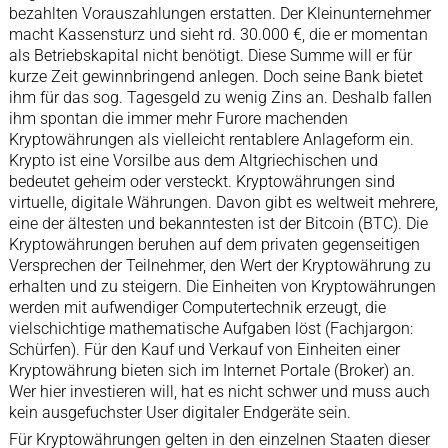
bezahlten Vorauszahlungen erstatten. Der Kleinunternehmer
macht Kassensturz und sieht rd. 30.000 €, die er momentan
als Betriebskapital nicht benötigt. Diese Summe will er für
kurze Zeit gewinnbringend anlegen. Doch seine Bank bietet
ihm für das sog. Tagesgeld zu wenig Zins an. Deshalb fallen
ihm spontan die immer mehr Furore machenden
Kryptowährungen als vielleicht rentablere Anlageform ein.
Krypto ist eine Vorsilbe aus dem Altgriechischen und
bedeutet geheim oder versteckt. Kryptowährungen sind
virtuelle, digitale Währungen. Davon gibt es weltweit mehrere,
eine der ältesten und bekanntesten ist der Bitcoin (BTC). Die
Kryptowährungen beruhen auf dem privaten gegenseitigen
Versprechen der Teilnehmer, den Wert der Kryptowährung zu
erhalten und zu steigern. Die Einheiten von Kryptowährungen
werden mit aufwendiger Computertechnik erzeugt, die
vielschichtige mathematische Aufgaben löst (Fachjargon:
Schürfen). Für den Kauf und Verkauf von Einheiten einer
Kryptowährung bieten sich im Internet Portale (Broker) an.
Wer hier investieren will, hat es nicht schwer und muss auch
kein ausgefuchster User digitaler Endgeräte sein.
Für Kryptowährungen gelten in den einzelnen Staaten dieser