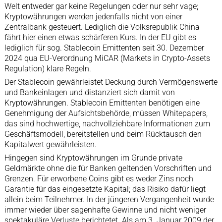
Welt entweder gar keine Regelungen oder nur sehr vage;
Kryptowährungen werden jedenfalls nicht von einer
Zentralbank gesteuert. Lediglich die Volksrepublik China
fährt hier einen etwas schärferen Kurs. In der EU gibt es
lediglich für sog. Stablecoin Emittenten seit 30. Dezember
2024 qua EU-Verordnung MiCAR (Markets in Crypto-Assets
Regulation) klare Regeln.
Der Stablecoin gewährleistet Deckung durch Vermögenswerte
und Bankeinlagen und distanziert sich damit von
Kryptowährungen. Stablecoin Emittenten benötigen eine
Genehmigung der Aufsichtsbehörde, müssen Whitepapers,
das sind hochwertige, nachvollziehbare Informationen zum
Geschäftsmodell, bereitstellen und beim Rücktausch den
Kapitalwert gewährleisten.
Hingegen sind Kryptowährungen im Grunde private
Geldmärkte ohne die für Banken geltenden Vorschriften und
Grenzen. Für erworbene Coins gibt es weder Zins noch
Garantie für das eingesetzte Kapital; das Risiko dafür liegt
allein beim Teilnehmer. In der jüngeren Vergangenheit wurde
immer wieder über sagenhafte Gewinne und nicht weniger
spektakuläre Verluste berichtetet. Als am 3. Januar 2009 der