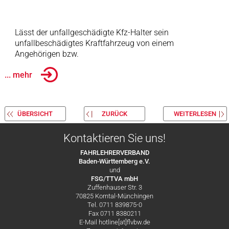
Lässt der unfallgeschädigte Kfz-Halter sein
unfallbeschädigtes Kraftfahrzeug von einem
Angehörigen bzw.
... mehr
ÜBERSICHT
ZURÜCK
WEITERLESEN
Kontaktieren Sie uns!
FAHRLEHRERVERBAND
Baden-Württemberg e.V.
und
FSG/TTVA mbH
Zuffenhauser Str. 3
70825 Korntal-Münchingen
Tel. 0711 839875-0
Fax 0711 8380211
E-Mail hotline[at]flvbw.de