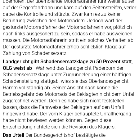
überholen. Der überholende Motorradfahrer fuhr weiter außen
auf der Gegenfahrbahn und kam auf den Seitenstreifen, verlor
dabei die Kontrolle und stürzte. Zwar kam es zu keiner
Berührung zwischen den Motorrädern. Jedoch warf der
gestürzte Motorradfahrer der Motorradfahrerin vor, plötzlich
nach links ausgeschert zu sein, sodass er habe ausweichen
müssen. Die Motorradfahrerin stritt ein solches Verhalten ab.
Der gestürzte Motorradfahrer erhob schließlich Klage auf
Zahlung von Schadensersatz.
Landgericht gibt Schadensersatzklage zu 50 Prozent statt,
OLG weist ab
Während das Landgericht Paderborn der
Schadensersatzklage unter Zugrundelegung einer hälftigen
Schadensteilung stattgab, wies sie das Oberlandesgericht
Hamm vollständig ab. Seiner Ansicht nach könne die
Betriebsgefahr des Motorrads der Beklagten nicht dem Unfall
zugerechnet werden. Denn es habe sich nicht feststellen
lassen, dass die Fahrweise der Beklagten auf den Unfall
hingewirkt habe. Der vom Kläger behauptete Unfallhergang
habe nicht bewiesen werden können. Gegen diese
Entscheidung richtete sich die Revision des Klägers.
Das Urteil
Der Bundesgerichtshof bestätigte die