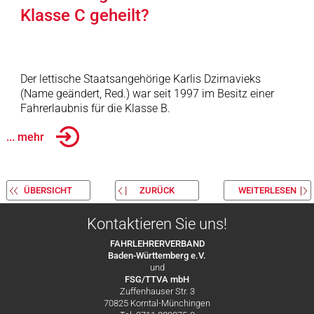
Klasse C geheilt?
Der lettische Staatsangehörige Karlis Dzirnavieks
(Name geändert, Red.) war seit 1997 im Besitz einer
Fahrerlaubnis für die Klasse B.
... mehr
ÜBERSICHT
ZURÜCK
WEITERLESEN
Kontaktieren Sie uns!
FAHRLEHRERVERBAND
Baden-Württemberg e.V.
und
FSG/TTVA mbH
Zuffenhauser Str. 3
70825 Korntal-Münchingen