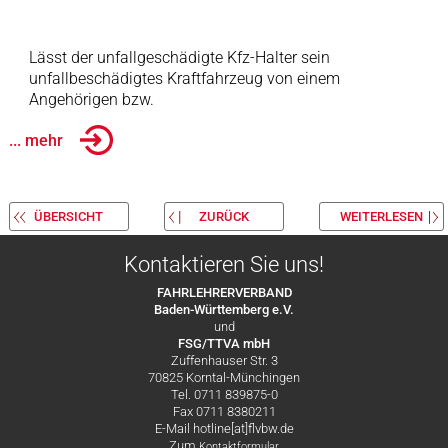
Lässt der unfallgeschädigte Kfz-Halter sein
unfallbeschädigtes Kraftfahrzeug von einem
Angehörigen bzw.
... mehr
ÜBERSICHT
ZURÜCK
WEITERLESEN
Kontaktieren Sie uns!
FAHRLEHRERVERBAND
Baden-Württemberg e.V.
und
FSG/TTVA mbH
Zuffenhauser Str. 3
70825 Korntal-Münchingen
Tel. 0711 839875-0
Fax 0711 8380211
E-Mail hotline[at]flvbw.de
Zum
Kontaktformular