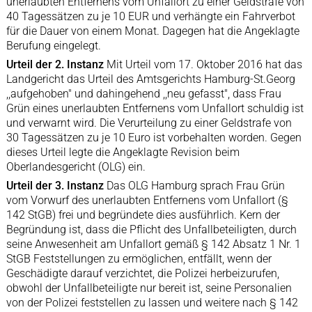
unerlaubten Entfernens vom Unfallort zu einer Geldstrafe von
40 Tagessätzen zu je 10 EUR und verhängte ein Fahrverbot
für die Dauer von einem Monat. Dagegen hat die Angeklagte
Berufung eingelegt.
Urteil der 2. Instanz
Mit Urteil vom 17. Oktober 2016 hat das
Landgericht das Urteil des Amtsgerichts Hamburg-St.Georg
,,aufgehoben" und dahingehend ,,neu gefasst", dass Frau
Grün eines unerlaubten Entfernens vom Unfallort schuldig ist
und verwarnt wird. Die Verurteilung zu einer Geldstrafe von
30 Tagessätzen zu je 10 Euro ist vorbehalten worden. Gegen
dieses Urteil legte die Angeklagte Revision beim
Oberlandesgericht (OLG) ein.
Urteil der 3. Instanz
Das OLG Hamburg sprach Frau Grün
vom Vorwurf des unerlaubten Entfernens vom Unfallort (§
142 StGB) frei und begründete dies ausführlich. Kern der
Begründung ist, dass die Pflicht des Unfallbeteiligten, durch
seine Anwesenheit am Unfallort gemäß § 142 Absatz 1 Nr. 1
StGB Feststellungen zu ermöglichen, entfällt, wenn der
Geschädigte darauf verzichtet, die Polizei herbeizurufen,
obwohl der Unfallbeteiligte nur bereit ist, seine Personalien
von der Polizei feststellen zu lassen und weitere nach § 142