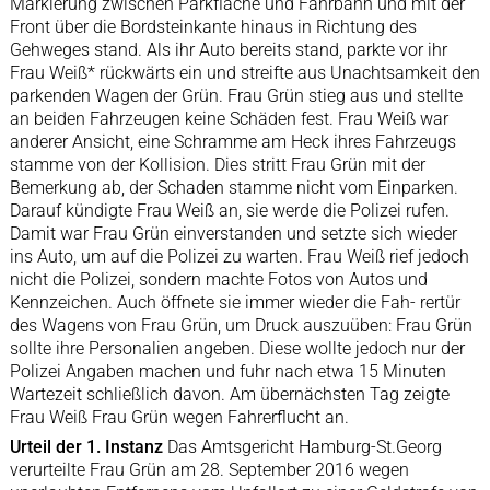
Markierung zwischen Parkfläche und Fahrbahn und mit der
Front über die Bordsteinkante hinaus in Richtung des
Gehweges stand. Als ihr Auto bereits stand, parkte vor ihr
Frau Weiß* rückwärts ein und streifte aus Unachtsamkeit den
parkenden Wagen der Grün. Frau Grün stieg aus und stellte
an beiden Fahrzeugen keine Schäden fest. Frau Weiß war
anderer Ansicht, eine Schramme am Heck ihres Fahrzeugs
stamme von der Kollision. Dies stritt Frau Grün mit der
Bemerkung ab, der Schaden stamme nicht vom Einparken.
Darauf kündigte Frau Weiß an, sie werde die Polizei rufen.
Damit war Frau Grün einverstanden und setzte sich wieder
ins Auto, um auf die Polizei zu warten. Frau Weiß rief jedoch
nicht die Polizei, sondern machte Fotos von Autos und
Kennzeichen. Auch öffnete sie immer wieder die Fah- rertür
des Wagens von Frau Grün, um Druck auszuüben: Frau Grün
sollte ihre Personalien angeben. Diese wollte jedoch nur der
Polizei Angaben machen und fuhr nach etwa 15 Minuten
Wartezeit schließlich davon. Am übernächsten Tag zeigte
Frau Weiß Frau Grün wegen Fahrerflucht an.
Urteil der 1. Instanz
Das Amtsgericht Hamburg-St.Georg
verurteilte Frau Grün am 28. September 2016 wegen