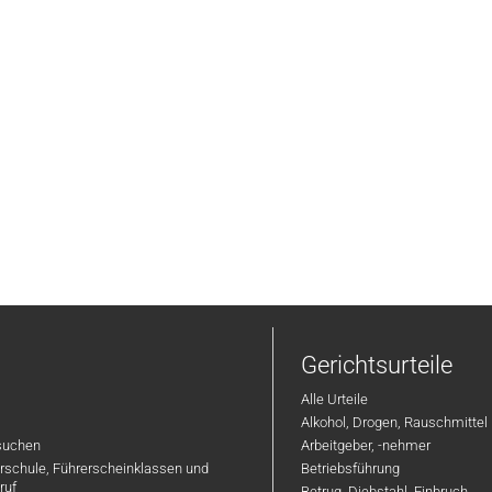
Gerichtsurteile
Alle Urteile
Alkohol, Drogen, Rauschmittel
suchen
Arbeitgeber, -nehmer
hrschule, Führerscheinklassen und
Betriebsführung
ruf
Betrug, Diebstahl, Einbruch