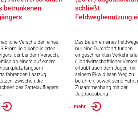
s betrunkenen
schließt
gängers
Feldwegbenutzung e
hebliche Verschulden eines
Das Befahren eines Feldwege
49 Promille alkoholisierten
nur eine Durchfahrt für den
gers, der bei dem Versuch,
eingeschränkten Verkehr erl
eitlich an einem auf einem
(,,landwirtschaftlicher Verkehr 
nparkplatz langsam
erlaubt auch dem Jäger, mit
ts fahrenden Lastzug
seinem Pkw diesen Weg zu
ützen, zwischen die
befahren, soweit seine Fahrt
achsen des Sattelaufliegers
Zusammenhang mit der
 …
Jagdausübung …
... mehr