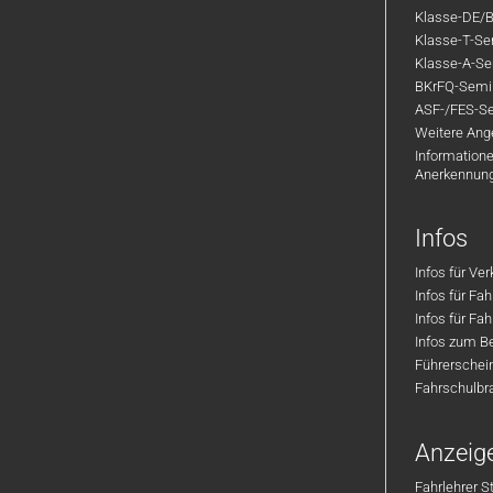
Klasse-DE/B
Klasse-T-Sem
Klasse-A-Sem
BKrFQ-Semi
ASF-/FES-Se
Weitere Ange
Informatione
Anerkennun
Infos
Infos für Ve
Infos für Fa
Infos für Fah
Infos zum Be
Führerschei
Fahrschulbr
Anzeig
Fahrlehrer S