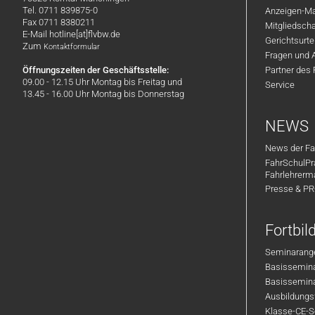
Tel. 0711 839875-0
Anzeigen-Ma
Fax 0711 8380211
Mitgliedsch
E-Mail hotline[at]flvbw.de
Gerichtsurte
Zum
Kontaktformular
Fragen und 
Öffnungszeiten der Geschäftsstelle:
Partner des
09.00 - 12.15 Uhr Montag bis Freitag und
Service
13.45 - 16.00 Uhr Montag bis Donnerstag
NEWS
News der Fa
FahrSchulPr
Fahrlehrerm
Presse & P
Fortbi
Seminarange
Basisseminar
Basisseminar
Ausbildungsf
Klasse-CE-Se