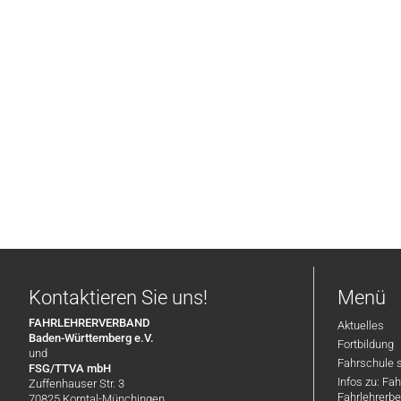
Kontaktieren Sie uns!
Menü
FAHRLEHRERVERBAND
Aktuelles
Baden-Württemberg e.V.
Fortbildung
und
Fahrschule 
FSG/TTVA mbH
Infos zu: Fa
Zuffenhauser Str. 3
Fahrlehrerbe
70825 Korntal-Münchingen