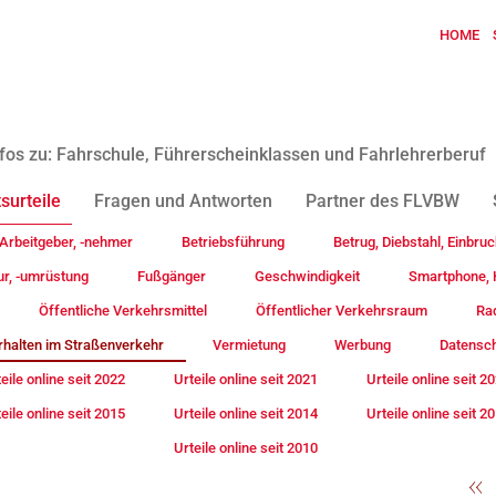
HOME
fos zu: Fahrschule, Führerscheinklassen und Fahrlehrerberuf
surteile
Fragen und Antworten
Partner des FLVBW
Arbeitgeber, -nehmer
Betriebsführung
Betrug, Diebstahl, Einbruc
ur, -umrüstung
Fußgänger
Geschwindigkeit
Smartphone, H
Öffentliche Verkehrsmittel
Öffentlicher Verkehrsraum
Rad
rhalten im Straßenverkehr
Vermietung
Werbung
Datensc
eile online seit 2022
Urteile online seit 2021
Urteile online seit 2
eile online seit 2015
Urteile online seit 2014
Urteile online seit 2
Urteile online seit 2010