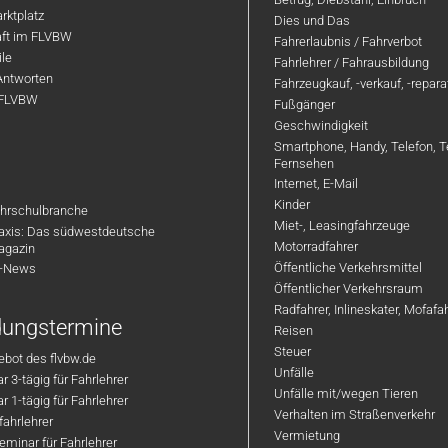
rktplatz
Dies und Das
aft im FLVBW
Fahrerlaubnis / Fahrverbot
ile
Fahrlehrer / Fahrausbildung
Antworten
Fahrzeugkauf, -verkauf, -repar
 FLVBW
Fußgänger
Geschwindigkeit
Smartphone, Handy, Telefon, T
Fernsehen
Internet, E-Mail
Kinder
hrschulbranche
Miet-, Leasingfahrzeuge
axis: Das südwestdeutsche
Motorradfahrer
agazin
Öffentliche Verkehrsmittel
R-News
Öffentlicher Verkehrsraum
Radfahrer, Inlineskater, Mofaf
ldungstermine
Reisen
Steuer
bot des flvbw.de
Unfälle
 3-tägig für Fahrlehrer
Unfälle mit/wegen Tieren
 1-tägig für Fahrlehrer
Verhalten im Straßenverkehr
ahrlehrer
Vermietung
minar für Fahrlehrer