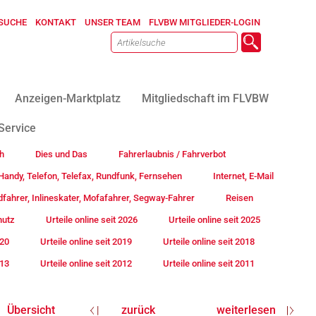
SUCHE
KONTAKT
UNSER TEAM
FLVBW MITGLIEDER-LOGIN
Anzeigen-Marktplatz
Mitgliedschaft im FLVBW
Service
h
Dies und Das
Fahrerlaubnis / Fahrverbot
andy, Telefon, Telefax, Rundfunk, Fernsehen
Internet, E-Mail
fahrer, Inlineskater, Mofafahrer, Segway-Fahrer
Reisen
hutz
Urteile online seit 2026
Urteile online seit 2025
020
Urteile online seit 2019
Urteile online seit 2018
013
Urteile online seit 2012
Urteile online seit 2011
Übersicht
zurück
weiterlesen