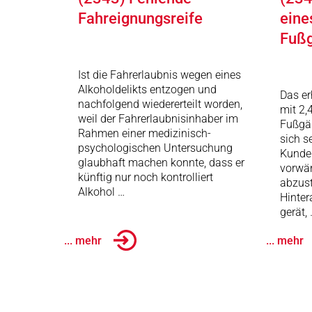
Fahreignungsreife
eine
Fuß
Ist die Fahrerlaubnis wegen eines
Alkoholdelikts entzogen und
Das er
nachfolgend wiedererteilt worden,
mit 2,
weil der Fahrerlaubnisinhaber im
Fußgän
Rahmen einer medizinisch-
sich s
psychologischen Untersuchung
Kunde
glaubhaft machen konnte, dass er
vorwär
künftig nur noch kontrolliert
abzust
Alkohol …
Hinter
gerät,
... mehr
... mehr