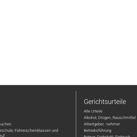
Gerichtsurteile
Alle Urteile
Alkohol, Drogen, Rauschmittel
suchen
Arbeitgeber, -nehmer
hrschule, Führerscheinklassen und
Betriebsführung
ruf
Betrug, Diebstahl, Einbruch