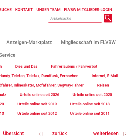
SUCHE
KONTAKT
UNSER TEAM
FLVBW MITGLIEDER-LOGIN
Anzeigen-Marktplatz
Mitgliedschaft im FLVBW
Service
h
Dies und Das
Fahrerlaubnis / Fahrverbot
andy, Telefon, Telefax, Rundfunk, Fernsehen
Internet, E-Mail
fahrer, Inlineskater, Mofafahrer, Segway-Fahrer
Reisen
hutz
Urteile online seit 2026
Urteile online seit 2025
020
Urteile online seit 2019
Urteile online seit 2018
013
Urteile online seit 2012
Urteile online seit 2011
Übersicht
zurück
weiterlesen