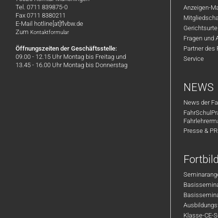
Tel. 0711 839875-0
Anzeigen-Ma
Fax 0711 8380211
Mitgliedsch
E-Mail hotline[at]flvbw.de
Gerichtsurte
Zum
Kontaktformular
Fragen und 
Öffnungszeiten der Geschäftsstelle:
Partner des
09.00 - 12.15 Uhr Montag bis Freitag und
Service
13.45 - 16.00 Uhr Montag bis Donnerstag
NEWS
News der Fa
FahrSchulPr
Fahrlehrerm
Presse & P
Fortbi
Seminarange
Basisseminar
Basisseminar
Ausbildungsf
Klasse-CE-Se