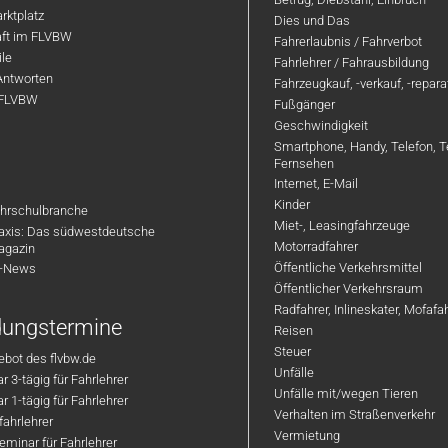
rktplatz
Dies und Das
aft im FLVBW
Fahrerlaubnis / Fahrverbot
ile
Fahrlehrer / Fahrausbildung
Antworten
Fahrzeugkauf, -verkauf, -repar
 FLVBW
Fußgänger
Geschwindigkeit
Smartphone, Handy, Telefon, T
Fernsehen
Internet, E-Mail
Kinder
hrschulbranche
Miet-, Leasingfahrzeuge
axis: Das südwestdeutsche
Motorradfahrer
agazin
Öffentliche Verkehrsmittel
R-News
Öffentlicher Verkehrsraum
Radfahrer, Inlineskater, Mofaf
ldungstermine
Reisen
Steuer
bot des flvbw.de
Unfälle
 3-tägig für Fahrlehrer
Unfälle mit/wegen Tieren
 1-tägig für Fahrlehrer
Verhalten im Straßenverkehr
ahrlehrer
Vermietung
minar für Fahrlehrer