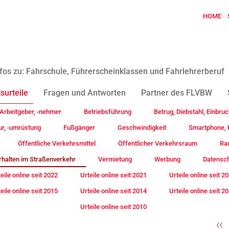
HOME
fos zu: Fahrschule, Führerscheinklassen und Fahrlehrerberuf
surteile
Fragen und Antworten
Partner des FLVBW
Arbeitgeber, -nehmer
Betriebsführung
Betrug, Diebstahl, Einbruc
ur, -umrüstung
Fußgänger
Geschwindigkeit
Smartphone, H
Öffentliche Verkehrsmittel
Öffentlicher Verkehrsraum
Rad
rhalten im Straßenverkehr
Vermietung
Werbung
Datensc
eile online seit 2022
Urteile online seit 2021
Urteile online seit 2
eile online seit 2015
Urteile online seit 2014
Urteile online seit 2
Urteile online seit 2010