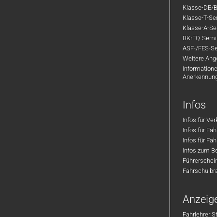
Klasse-DE/B
Klasse-T-Sem
Klasse-A-Sem
BKrFQ-Semi
ASF-/FES-Se
Weitere Ange
Informatione
Anerkennun
Infos
Infos für Ve
Infos für Fa
Infos für Fah
Infos zum Be
Führerschei
Fahrschulbr
Anzeig
Fahrlehrer S