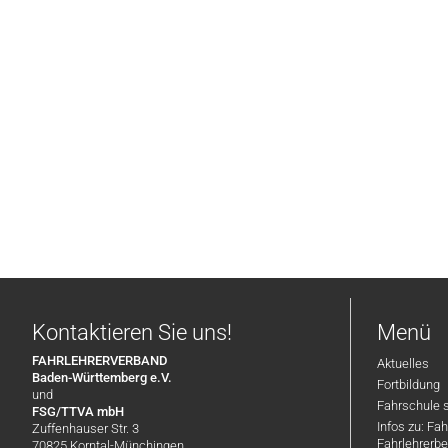
Kontaktieren Sie uns!
Menü
FAHRLEHRERVERBAND
Aktuelles
Baden-Württemberg e.V.
Fortbildung
und
Fahrschule 
FSG/TTVA mbH
Infos zu: Fa
Zuffenhauser Str. 3
Fahrlehrerbe
70825 Korntal-Münchingen