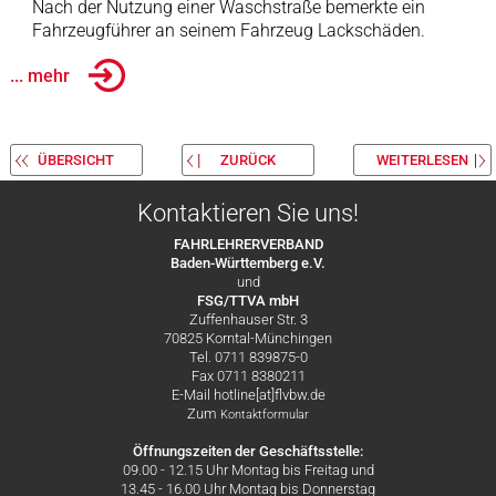
Nach der Nutzung einer Waschstraße bemerkte ein
Fahrzeugführer an seinem Fahrzeug Lackschäden.
... mehr
ÜBERSICHT
ZURÜCK
WEITERLESEN
Kontaktieren Sie uns!
FAHRLEHRERVERBAND
Baden-Württemberg e.V.
und
FSG/TTVA mbH
Zuffenhauser Str. 3
70825 Korntal-Münchingen
Tel. 0711 839875-0
Fax 0711 8380211
E-Mail hotline[at]flvbw.de
Zum
Kontaktformular
Öffnungszeiten der Geschäftsstelle:
09.00 - 12.15 Uhr Montag bis Freitag und
13.45 - 16.00 Uhr Montag bis Donnerstag